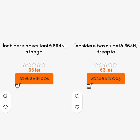
Închidere basculantă 664N,
Închidere basculantă 664N,
stanga
dreapta
63
lei
63
lei
ADAUGĂ ÎN COȘ
ADAUGĂ ÎN COȘ