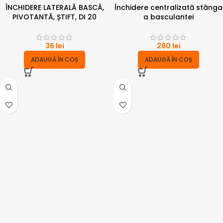
ÎNCHIDERE LATERALĂ BASCĂ,
Închidere centralizată stânga
PIVOTANTĂ, ȘTIFT, DI 20
a basculantei
36
lei
280
lei
ADAUGĂ ÎN COȘ
ADAUGĂ ÎN COȘ