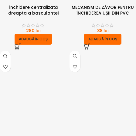
Închidere centralizată
MECANISM DE ZĂVOR PENTRU
dreapta a basculantei
ÎNCHIDEREA UȘII DIN PVC
280
lei
38
lei
ADAUGĂ ÎN COȘ
ADAUGĂ ÎN COȘ