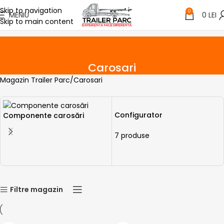
Skip to navigation
0
MENIU
0
LEI
Skip to main content
Carosari
Magazin Trailer Parc
Carosari
Configurator
Componente carosări
7 produse
Filtre magazin