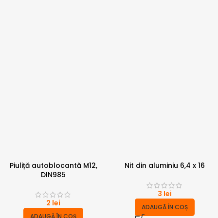
Piuliță autoblocantă M12,
Nit din aluminiu 6,4 x 16
DIN985
3
lei
2
lei
ADAUGĂ ÎN COȘ
ADAUGĂ ÎN COȘ