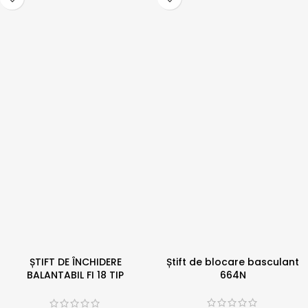
ȘTIFT DE ÎNCHIDERE
Știft de blocare basculant
BALANTABIL FI 18 TIP
664N
“MAROTTINA” FI 18