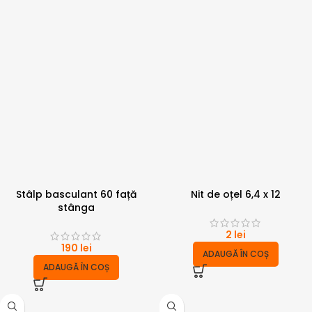
Stâlp basculant 60 față
Nit de oțel 6,4 x 12
stânga
2
lei
190
lei
ADAUGĂ ÎN COȘ
ADAUGĂ ÎN COȘ