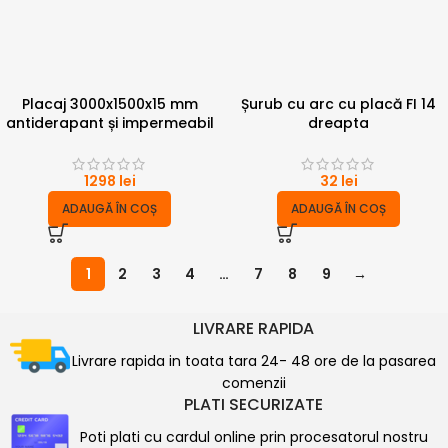
Placaj 3000x1500x15 mm
Șurub cu arc cu placă FI 14
antiderapant și impermeabil
dreapta
1298
lei
32
lei
ADAUGĂ ÎN COȘ
ADAUGĂ ÎN COȘ
1
2
3
4
…
7
8
9
→
LIVRARE RAPIDA
Livrare rapida in toata tara 24- 48 ore de la pasarea
comenzii
PLATI SECURIZATE
Poti plati cu cardul online prin procesatorul nostru