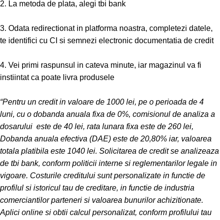
2. La metoda de plata, alegi tbi bank
3. Odata redirectionat in platforma noastra, completezi datele,
te identifici cu CI si semnezi electronic documentatia de credit
4. Vei primi raspunsul in cateva minute, iar magazinul va fi
instiintat ca poate livra produsele
“Pentru un credit in valoare de 1000 lei, pe o perioada de 4
luni, cu o dobanda anuala fixa de 0%, comisionul de analiza a
dosarului este de 40 lei, rata lunara fixa este de 260 lei,
Dobanda anuala efectiva (DAE) este de 20,80% iar, valoarea
totala platibila este 1040 lei. Solicitarea de credit se analizeaza
de tbi bank, conform politicii interne si reglementarilor legale in
vigoare. Costurile creditului sunt personalizate in functie de
profilul si istoricul tau de creditare, in functie de industria
comerciantilor parteneri si valoarea bunurilor achizitionate.
Aplici online si obtii calcul personalizat, conform profilului tau