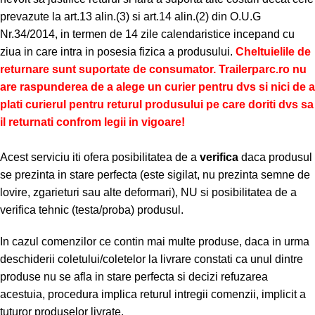
prevazute la art.13 alin.(3) si art.14 alin.(2) din O.U.G
Nr.34/2014, in termen de 14 zile calendaristice incepand cu
ziua in care intra in posesia fizica a produsului.
Cheltuielile de
returnare sunt suportate de consumator. Trailerparc.ro nu
are raspunderea de a alege un curier pentru dvs si nici de a
plati curierul pentru returul produsului pe care doriti dvs sa
il returnati confrom legii in vigoare!
Acest serviciu iti ofera posibilitatea de a
verifica
daca produsul
se prezinta in stare perfecta (este sigilat, nu prezinta semne de
lovire, zgarieturi sau alte deformari), NU si posibilitatea de a
verifica tehnic (testa/proba) produsul.
In cazul comenzilor ce contin mai multe produse, daca in urma
deschiderii coletului/coletelor la livrare constati ca unul dintre
produse nu se afla in stare perfecta si decizi refuzarea
acestuia, procedura implica returul intregii comenzii, implicit a
tuturor produselor livrate.