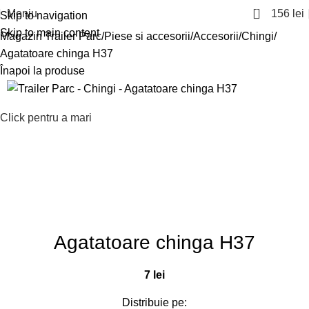
1
Meniu
156
lei
Skip to navigation
Skip to main content
Magazin Trailer Parc
Piese si accesorii
Accesorii
Chingi
Agatatoare chinga H37
Înapoi la produse
Click pentru a mari
Agatatoare chinga H37
7
lei
Distribuie pe: