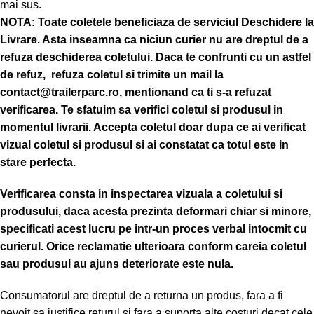
mai sus.
NOTA:
Toate coletele beneficiaza de serviciul Deschidere la
Livrare. Asta inseamna ca niciun curier nu are dreptul de a
refuza deschiderea coletului. Daca te confrunti cu un astfel
de refuz, refuza coletul si trimite un mail la
contact@trailerparc.ro, mentionand ca ti s-a refuzat
verificarea.
Te sfatuim sa verifici coletul si produsul in
momentul livrarii. Accepta coletul doar dupa ce ai verificat
vizual coletul si produsul si ai constatat ca totul este in
stare perfecta.
Verificarea consta in inspectarea vizuala a coletului si
produsului, daca acesta prezinta deformari chiar si minore,
specificati acest lucru pe intr-un proces verbal intocmit cu
curierul.
Orice reclamatie ulterioara conform careia coletul
sau produsul au ajuns deteriorate este nula.
Consumatorul are dreptul de a returna un produs, fara a fi
nevoit sa justifice returul si fara a suporta alte costuri decat cele