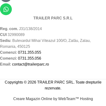
TRAILER PARC S.R.L
Reg. com.
J31/138/2014
CUI
32990089
Sediu
: Bulevardul Mihai Viteazul 100/O, Zalău, Zalau,
Romania, 450125
Comenzi:
0731.355.055
Comenzi:
0731.355.056
Email:
contact@trailerparc.ro
Copyrights © 2026 TRAILER PARC SRL. Toate drepturile
rezervate.
Creare Magazin Online by WebTeam™ Hosting