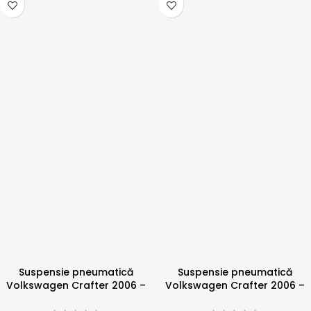
Suspensie pneumatică
Suspensie pneumatică
Volkswagen Crafter 2006 –
Volkswagen Crafter 2006 –
2023 punte dubla 4 tone
2023 punte dubla 4 tone cu