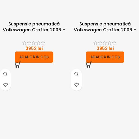
Suspensie pneumatică
Suspensie pneumatică
Volkswagen Crafter 2006 –
Volkswagen Crafter 2006 –
2017 punte simpla 6 tone
2023 punte dublă 6 tone
3952
lei
3952
lei
ADAUGĂ ÎN COȘ
ADAUGĂ ÎN COȘ