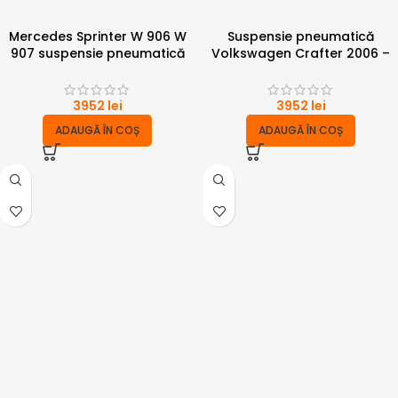
Mercedes Sprinter W 906 W
Suspensie pneumatică
907 suspensie pneumatică
Volkswagen Crafter 2006 –
2006 – 2023 punte dubla 6
2023 punte dubla 6 tone cu
tone cu compresor
compresor
3952
lei
3952
lei
ADAUGĂ ÎN COȘ
ADAUGĂ ÎN COȘ