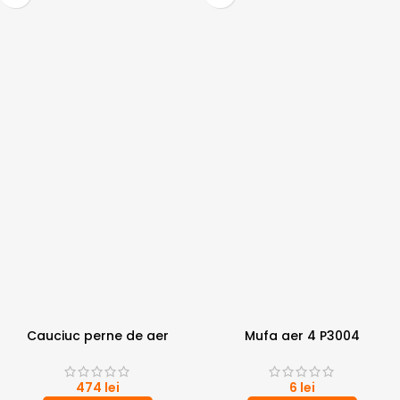
Cauciuc perne de aer
Mufa aer 4 P3004
474
lei
6
lei