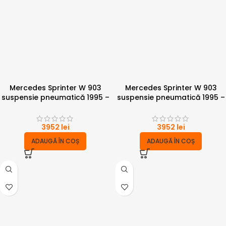
Mercedes Sprinter W 903
Mercedes Sprinter W 903
suspensie pneumatică 1995 –
suspensie pneumatică 1995 –
2006 – punte simpla 6 tone
2006 -punte simpla 6 tone cu
compresor
3952
lei
3952
lei
ADAUGĂ ÎN COȘ
ADAUGĂ ÎN COȘ