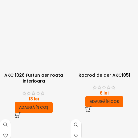
AKC 1026 Furtun aer roata
Racrod de aer AKC1051
interioara
6
lei
18
lei
ADAUGĂ ÎN COȘ
ADAUGĂ ÎN COȘ