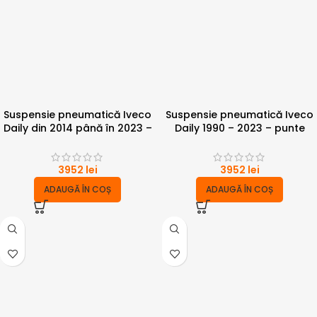
Suspensie pneumatică Iveco
Suspensie pneumatică Iveco
Daily din 2014 până în 2023 –
Daily 1990 – 2023 – punte
punte simpla 6 tone cu
dubla 4 tone
compresor
3952
lei
3952
lei
ADAUGĂ ÎN COȘ
ADAUGĂ ÎN COȘ