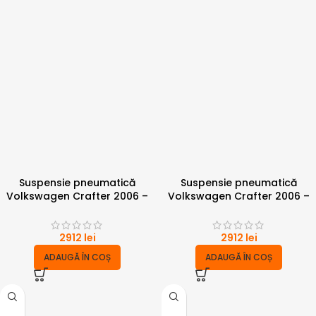
Suspensie pneumatică
Suspensie pneumatică
Volkswagen Crafter 2006 –
Volkswagen Crafter 2006 –
2017 cu punte simpla 4 tone
2017 punte simpla 4 tone cu
compresor
2912
lei
2912
lei
ADAUGĂ ÎN COȘ
ADAUGĂ ÎN COȘ