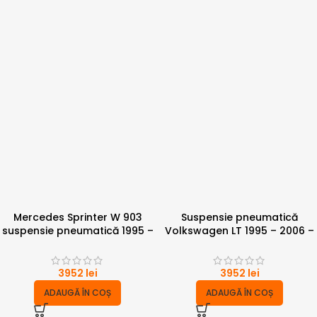
Mercedes Sprinter W 903
Suspensie pneumatică
suspensie pneumatică 1995 –
Volkswagen LT 1995 – 2006 –
2006 – punte dubla 6 tone cu
punte simpla 4 tone
compresor
3952
lei
3952
lei
ADAUGĂ ÎN COȘ
ADAUGĂ ÎN COȘ