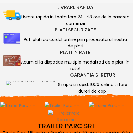
LIVRARE RAPIDA
Livrare rapida in toata tara 24- 48 ore de la pasarea
comenzii
PLATI SECURIZATE
Poti plati cu cardul online prin procesatorul nostru
de plati
PLATI IN RATE
Acum ai la dispoziție multiple modalitati de a plăti în
rate!
GARANTIA SI RETUR
Simplu si rapid, 100% online si fara
dureri de cap
TRAILER PARC SRL
Trailer Parc SRL este o firmă cu peste 10 ani de experiență în