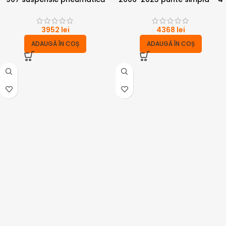
2006-2023 punte simpla – 6
tone
tone cu compresor
3952
lei
4368
lei
ADAUGĂ ÎN COȘ
ADAUGĂ ÎN COȘ