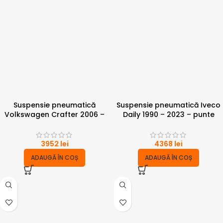
Suspensie pneumatică
Suspensie pneumatică Iveco
Volkswagen Crafter 2006 –
Daily 1990 – 2023 – punte
2017 punte simpla 6 tone cu
dubla 6 tone cu compresor
compresor
3952
lei
4368
lei
ADAUGĂ ÎN COȘ
ADAUGĂ ÎN COȘ