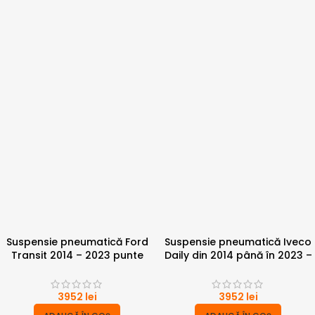
Suspensie pneumatică Ford
Suspensie pneumatică Iveco
Transit 2014 – 2023 punte
Daily din 2014 până în 2023 –
dubla 6 tone cu compresor
punte simpla 4 tone
3952
lei
3952
lei