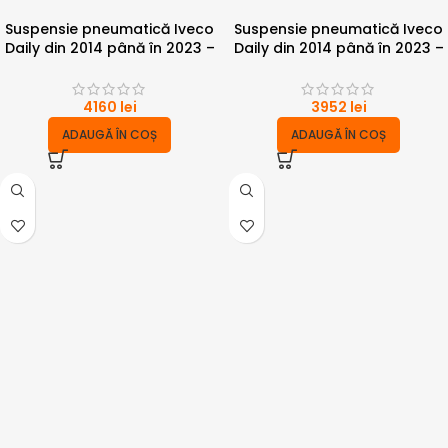
Suspensie pneumatică Iveco
Suspensie pneumatică Iveco
Daily din 2014 până în 2023 –
Daily din 2014 până în 2023 –
punte simpla 4 tone cu
punte simpla 6 tone
compresor
4160
lei
3952
lei
ADAUGĂ ÎN COȘ
ADAUGĂ ÎN COȘ