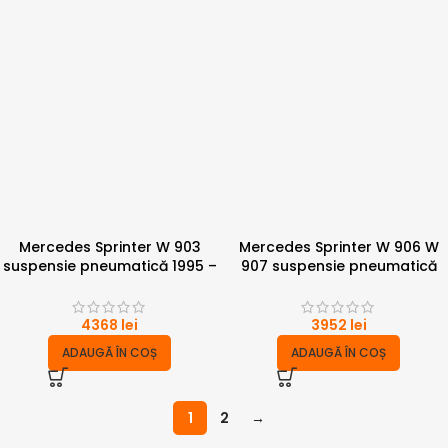
Mercedes Sprinter W 903
Mercedes Sprinter W 906 W
suspensie pneumatică 1995 –
907 suspensie pneumatică
2006 – punte dubla 4 tone cu
2006 – 2023 – punte dubla 4
compresor
tone cu compresor
4368
lei
3952
lei
ADAUGĂ ÎN COȘ
ADAUGĂ ÎN COȘ
1
2
→