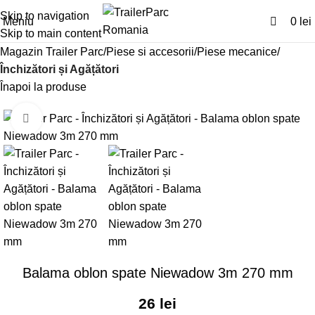
0
Skip to navigation
Meniu
0
lei
Skip to main content
Magazin Trailer Parc
Piese si accesorii
Piese mecanice
Închizători și Agățători
Înapoi la produse
Click pentru a mari
Balama oblon spate Niewadow 3m 270 mm
26
lei