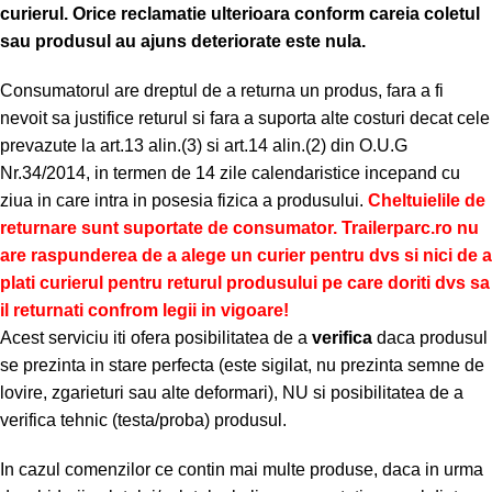
curierul.
Orice reclamatie ulterioara conform careia coletul
sau produsul au ajuns deteriorate este nula.
Consumatorul are dreptul de a returna un produs, fara a fi
nevoit sa justifice returul si fara a suporta alte costuri decat cele
prevazute la art.13 alin.(3) si art.14 alin.(2) din O.U.G
Nr.34/2014, in termen de 14 zile calendaristice incepand cu
ziua in care intra in posesia fizica a produsului.
Cheltuielile de
returnare sunt suportate de consumator. Trailerparc.ro nu
are raspunderea de a alege un curier pentru dvs si nici de a
plati curierul pentru returul produsului pe care doriti dvs sa
il returnati confrom legii in vigoare!
Acest serviciu iti ofera posibilitatea de a
verifica
daca produsul
se prezinta in stare perfecta (este sigilat, nu prezinta semne de
lovire, zgarieturi sau alte deformari), NU si posibilitatea de a
verifica tehnic (testa/proba) produsul.
In cazul comenzilor ce contin mai multe produse, daca in urma