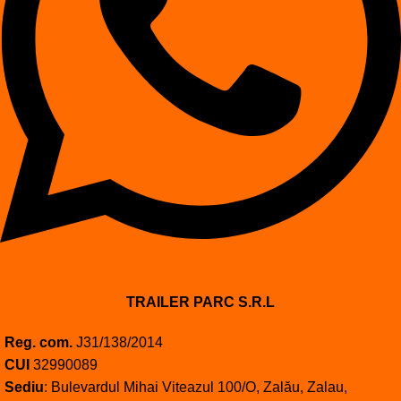
TRAILER PARC S.R.L
Reg. com.
J31/138/2014
CUI
32990089
Sediu
: Bulevardul Mihai Viteazul 100/O, Zalău, Zalau,