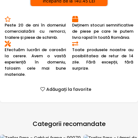
începând de la 140.45 LEI
Peste 20 de ani în domeniul
Deținem stocuri semnificative
comercializării cu remorci,
de piese pe care le putem
trailere și piese de schimb.
livra rapid în toată România.
Efectuăm lucrări de carosări
Toate produsele noastre au
la cerere. Avem o vastă
posibilitatea de retur de 14
experiență în domeniu,
zile. Fără excepții, fără
folosim cele mai bune
surprize.
materiale.
Adăugați la favorite
Categorii recomandate