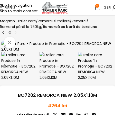
Skip to navigation
0
MENIU
0
LEI
Skip to main content
Magazin Trailer Parc
Remorci si trailere
Remorci
Remorci până la 750kg
Remorcă cu bară de torsiune
Click pentru a mari
BO7202 REMORCA NIEW 2,05X1,10M
4264
lei