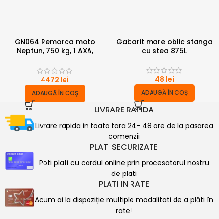
GN064 Remorca moto
Gabarit mare oblic stanga
Neptun, 750 kg, 1 AXA,
cu stea 875L
2.25×1.30 M
48
lei
4472
lei
ADAUGĂ ÎN COȘ
ADAUGĂ ÎN COȘ
LIVRARE RAPIDA
Livrare rapida in toata tara 24- 48 ore de la pasarea
comenzii
PLATI SECURIZATE
Poti plati cu cardul online prin procesatorul nostru
de plati
PLATI IN RATE
Acum ai la dispoziție multiple modalitati de a plăti în
rate!