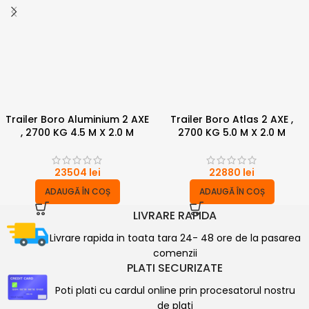
Trailer Boro Aluminium 2 AXE
Trailer Boro Atlas 2 AXE ,
, 2700 KG 4.5 M X 2.0 M
2700 KG 5.0 M X 2.0 M
23504
lei
22880
lei
ADAUGĂ ÎN COȘ
ADAUGĂ ÎN COȘ
LIVRARE RAPIDA
Livrare rapida in toata tara 24- 48 ore de la pasarea
comenzii
PLATI SECURIZATE
Poti plati cu cardul online prin procesatorul nostru
de plati