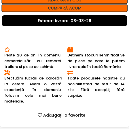
ADAUGĂ ÎN COȘ
CUMPĂRĂ ACUM
Estimat livrare: 08-08-26
Peste 20 de ani în domeniul
Deținem stocuri semnificative
comercializării cu remorci,
de piese pe care le putem
trailere și piese de schimb.
livra rapid în toată România.
Efectuăm lucrări de carosări
Toate produsele noastre au
la cerere. Avem o vastă
posibilitatea de retur de 14
experiență în domeniu,
zile. Fără excepții, fără
folosim cele mai bune
surprize.
materiale.
Adăugați la favorite