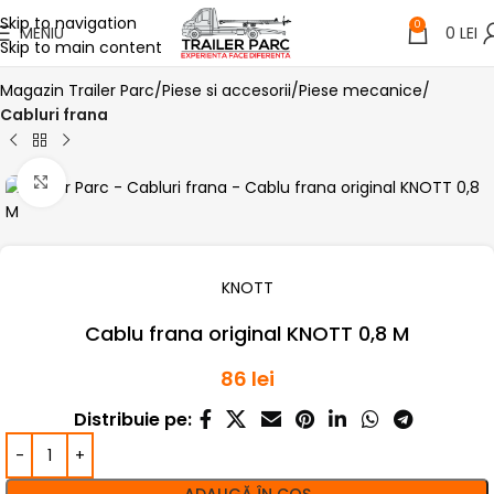
Skip to navigation
0
MENIU
0
LEI
Skip to main content
Magazin Trailer Parc
Piese si accesorii
Piese mecanice
Cabluri frana
Click pentru a mari
KNOTT
Cablu frana original KNOTT 0,8 M
86
lei
Distribuie pe: