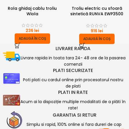
Rola ghidaj cablu troliu
Troliu electric cu sfoară
Wiola
sintetică RUNVA EWP3500
ATV
236
lei
916
lei
ADAUGĂ ÎN COȘ
ADAUGĂ ÎN COȘ
LIVRARE RAPIDA
Livrare rapida in toata tara 24- 48 ore de la pasarea
comenzii
PLATI SECURIZATE
Poti plati cu cardul online prin procesatorul nostru
de plati
PLATI IN RATE
Acum ai la dispoziție multiple modalitati de a plăti în
rate!
GARANTIA SI RETUR
Simplu si rapid, 100% online si fara dureri de cap