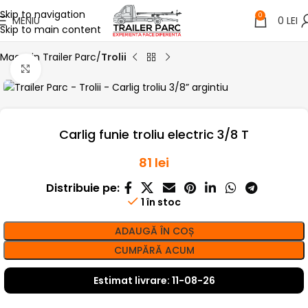
Skip to navigation
0
MENIU
0
LEI
Skip to main content
Magazin Trailer Parc
Trolii
Click pentru a mari
Carlig funie troliu electric 3/8 T
81
lei
Distribuie pe:
1 în stoc
ADAUGĂ ÎN COȘ
CUMPĂRĂ ACUM
Estimat livrare: 11-08-26