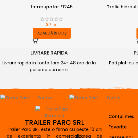
Intrerupator E1245
Troliu hidrau
37
lei
ADAUGĂ ÎN COȘ
LIVRARE RAPIDA
P
Livrare rapida in toata tara 24- 48 ore de la
Poti plati cu 
pasarea comenzii
Contul meu
TRAILER PARC SRL
Favorite
Trailer Parc SRL este o firmă cu peste 10 ani
de experiență în comercializarea de
Despre noi