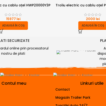
lic cu cablu oțel HWP20000Y3P
Troliu electric cu cablu oțel 
15977
lei
2000
lei
ADAUGĂ ÎN COȘ
ADAUGĂ ÎN COȘ
LATI SECURIZATE
PLA
cardul online prin procesatorul
A
nostru de plati
dispo
mod
pl
Contul meu
Linkuri utile
Contact
Magazin Trailer Park
Tractări Auto 24/7