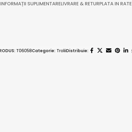
INFORMAȚII SUPLIMENTARE
LIVRARE & RETUR
PLATA IN RATE
RODUS:
T06058
Categorie:
Trolii
Distribuie: