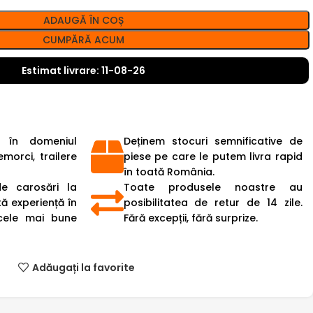
ADAUGĂ ÎN COȘ
CUMPĂRĂ ACUM
Estimat livrare: 11-08-26
 în domeniul
Deținem stocuri semnificative de
emorci, trailere
piese pe care le putem livra rapid
în toată România.
de carosări la
Toate produsele noastre au
ă experiență în
posibilitatea de retur de 14 zile.
cele mai bune
Fără excepții, fără surprize.
Adăugați la favorite