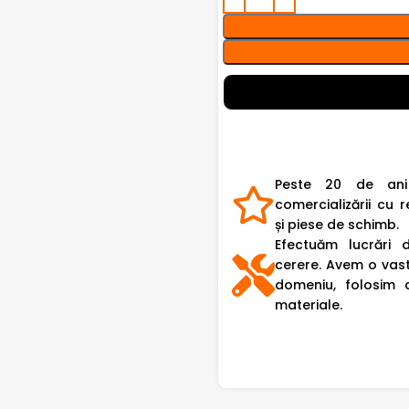
Peste 20 de ani
comercializării cu r
și piese de schimb.
Efectuăm lucrări 
cerere. Avem o vast
domeniu, folosim 
materiale.