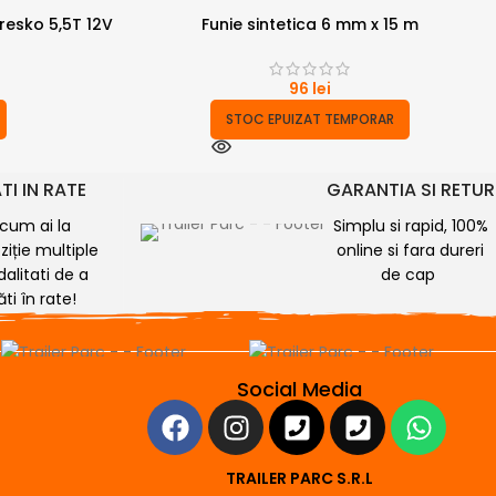
Presko 5,5T 12V
Funie sintetica 6 mm x 15 m
96
lei
STOC EPUIZAT TEMPORAR
TI IN RATE
GARANTIA SI RETUR
cum ai la
Simplu si rapid, 100%
ziție multiple
online si fara dureri
alitati de a
de cap
ăti în rate!
Social Media
TRAILER PARC S.R.L