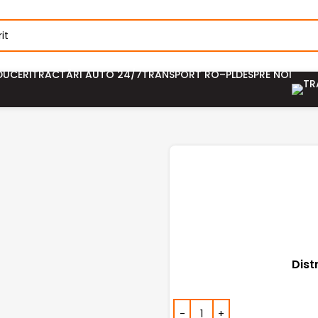
DUCERI
TRACTĂRI AUTO 24/7
TRANSPORT RO–PL
DESPRE NOI
Dist