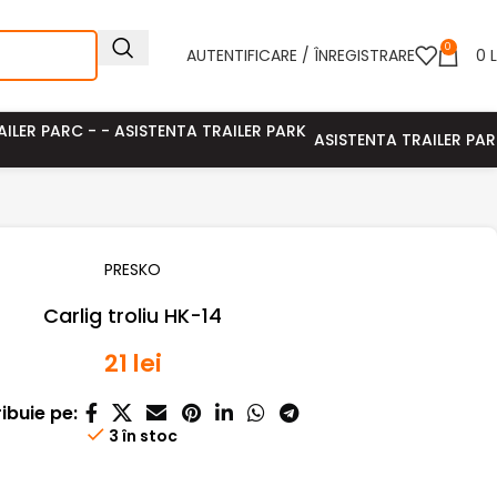
0
AUTENTIFICARE / ÎNREGISTRARE
0
L
ASISTENTA TRAILER PA
PRESKO
Carlig troliu HK-14
21
lei
ribuie pe:
3 în stoc