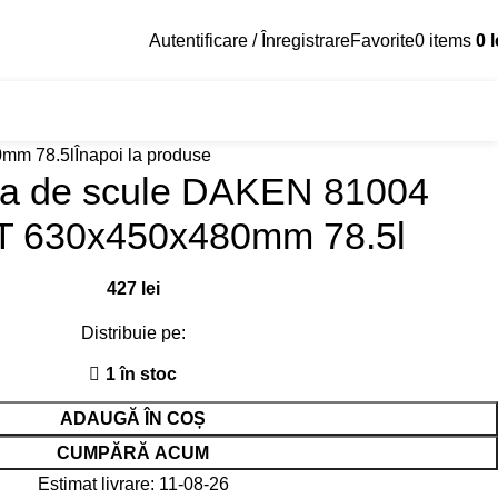
Autentificare / Înregistrare
Favorite
0
items
0
l
Asistenta Trailer
Parc
mm 78.5l
Înapoi la produse
da de scule DAKEN 81004
 630x450x480mm 78.5l
427
lei
Distribuie pe:
1 în stoc
ADAUGĂ ÎN COȘ
CUMPĂRĂ ACUM
Estimat livrare: 11-08-26