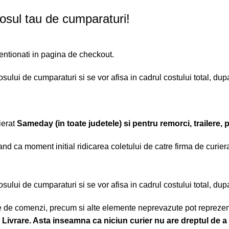
cosul tau de cumparaturi!
mentionati in pagina de checkout.
cosului de cumparaturi si se vor afisa in cadrul costului total, du
ierat
Sameday (in toate judetele) si pentru remorci, trailere, 
nd ca moment initial ridicarea coletului de catre firma de curierat
cosului de cumparaturi si se vor afisa in cadrul costului total, du
mare de comenzi, precum si alte elemente neprevazute pot repreze
 Livrare. Asta inseamna ca niciun curier nu are dreptul de a