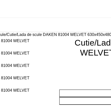
7
Transport RO–PL
Despre noi
Contact
cule
Cutie/Lada de scule DAKEN 81004 WELVET 630x450x480
Cutie/La
WELVET