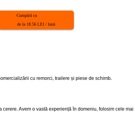
Cumpără cu
de la 18.56 LEI / lună
mercializării cu remorci, trailere și piese de schimb.
la cerere. Avem o vastă experiență în domeniu, folosim cele mai