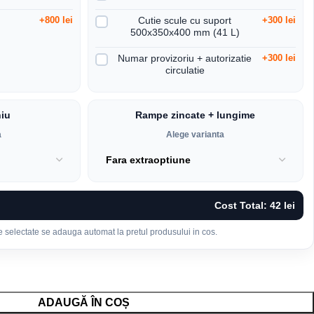
+800 lei
Cutie scule cu suport
+300 lei
500x350x400 mm (41 L)
Numar provizoriu + autorizatie
+300 lei
circulatie
iu
Rampe zincate + lungime
a
Alege varianta
Cost Total:
42 lei
e selectate se adauga automat la pretul produsului in cos.
ADAUGĂ ÎN COȘ