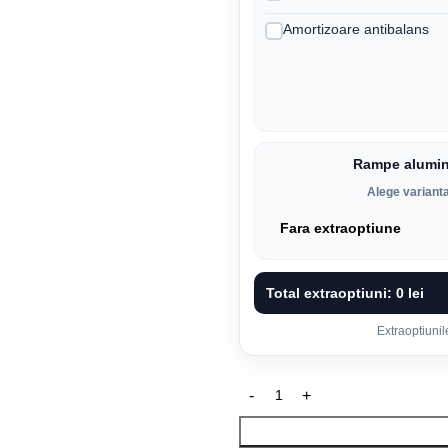
Amortizoare antibalans
Rampe alumin
Alege variant
Total extraoptiuni:
0 lei
Extraoptiunil