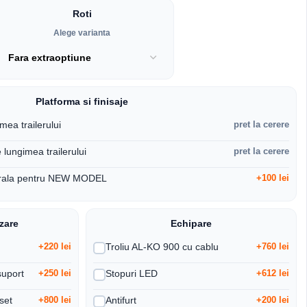
Roti
Alege varianta
Platforma si finisaje
mea trailerului
pret la cerere
e lungimea trailerului
pret la cerere
terala pentru NEW MODEL
+100 lei
izare
Echipare
+220 lei
Troliu AL-KO 900 cu cablu
+760 lei
suport
+250 lei
Stopuri LED
+612 lei
 set
+800 lei
Antifurt
+200 lei