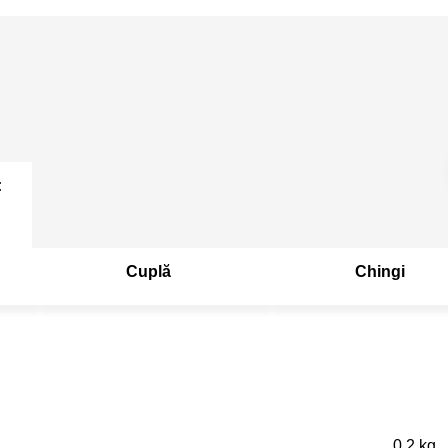
:
Cuplă
Chingi
0.2 kg