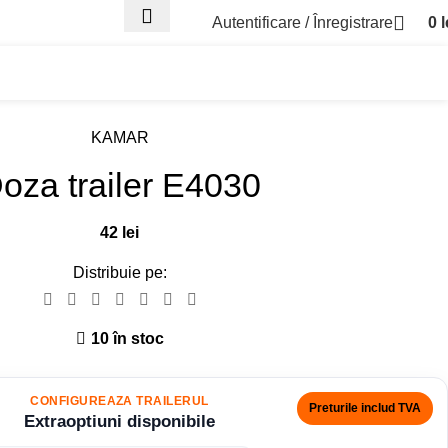
Autentificare / Înregistrare
0
l
Asistenta Trailer
Parc
KAMAR
oza trailer E4030
42
lei
Distribuie pe:
10 în stoc
CONFIGUREAZA TRAILERUL
Preturile includ TVA
Extraoptiuni disponibile