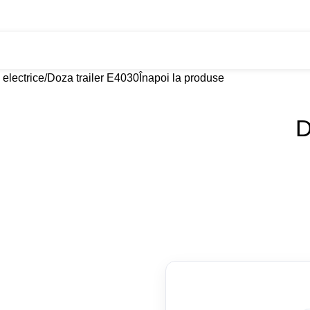
7
Transport RO–PL
Despre noi
Contact
i electrice
Doza trailer E4030
Înapoi la produse
D