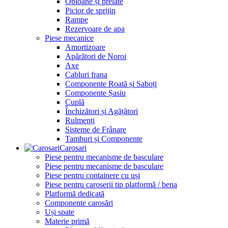
Obloane și prelate
Picior de sprijin
Rampe
Rezervoare de apa
Piese mecanice
Amortizoare
Apărători de Noroi
Axe
Cabluri frana
Componente Roată și Saboți
Componente Șasiu
Cuplă
Închizători și Agățători
Rulmenți
Sisteme de Frânare
Tamburi și Componente
Carosari
Piese pentru mecanisme de basculare
Piese pentru mecanisme de basculare
Piese pentru containere cu uși
Piese pentru caroserii tip platformă / bena
Platformă dedicată
Componente carosări
Uși spate
Materie primă