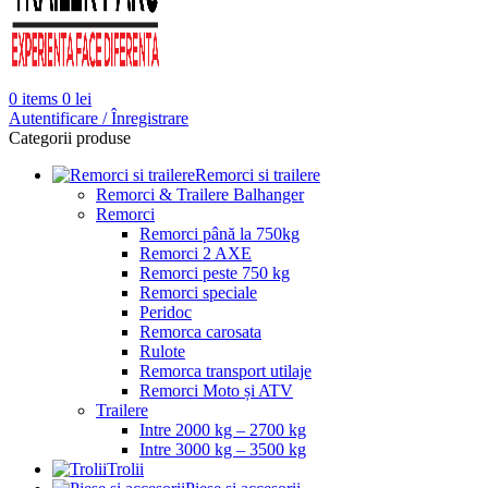
0
items
0
lei
Autentificare / Înregistrare
Categorii produse
Remorci si trailere
Remorci & Trailere Balhanger
Remorci
Remorci până la 750kg
Remorci 2 AXE
Remorci peste 750 kg
Remorci speciale
Peridoc
Remorca carosata
Rulote
Remorca transport utilaje
Remorci Moto și ATV
Trailere
Intre 2000 kg – 2700 kg
Intre 3000 kg – 3500 kg
Trolii