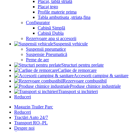
Placaj, tablă striată
Placaj tego
Profile materie prima
Tabla ambutisata ,striata,fina
Configurator
Cabină Simplă
Cabină Dubla
Rezervoare apa si accesorii
Suspensii vehicule
Suspensii pneumatice
Suspensie Pneumatică
Perne de aer
Structuri pentru prelate
Carlige de remorcare
Accesorii camping & sanitare
Rezervoare combustibil
Produse chimice industriale
Transport si inchirieri
Reduceri
Magazin Trailer Parc
Reduceri
Tractări Auto 24/7
Transport RO–PL
Despre noi