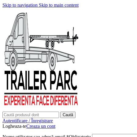
Skip to navigation
Skip to main content
Caută
Autentificare / Înregistrare
Logheaza-te
Creaza un cont
Nume utilizator sau adresă email
*
Obligatoriu