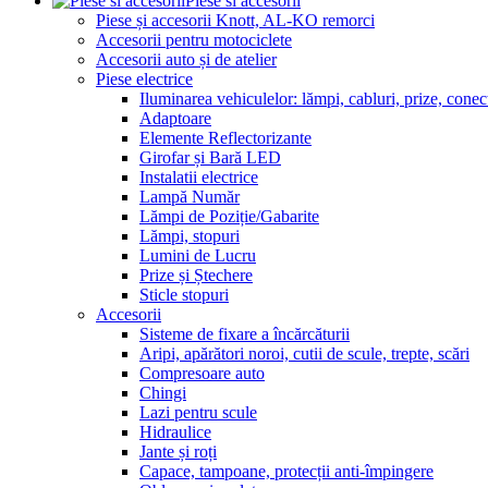
Piese si accesorii
Piese și accesorii Knott, AL-KO remorci
Accesorii pentru motociclete
Accesorii auto și de atelier
Piese electrice
Iluminarea vehiculelor: lămpi, cabluri, prize, conec
Adaptoare
Elemente Reflectorizante
Girofar și Bară LED
Instalatii electrice
Lampă Număr
Lămpi de Poziție/Gabarite
Lămpi, stopuri
Lumini de Lucru
Prize și Ștechere
Sticle stopuri
Accesorii
Sisteme de fixare a încărcăturii
Aripi, apărători noroi, cutii de scule, trepte, scări
Compresoare auto
Chingi
Lazi pentru scule
Hidraulice
Jante și roți
Capace, tampoane, protecții anti-împingere