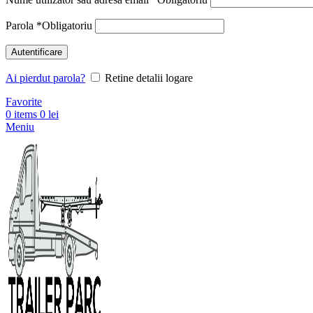
Parola
*
Obligatoriu
Autentificare
Ai pierdut parola?
Retine detalii logare
Favorite
0
items
0
lei
Meniu