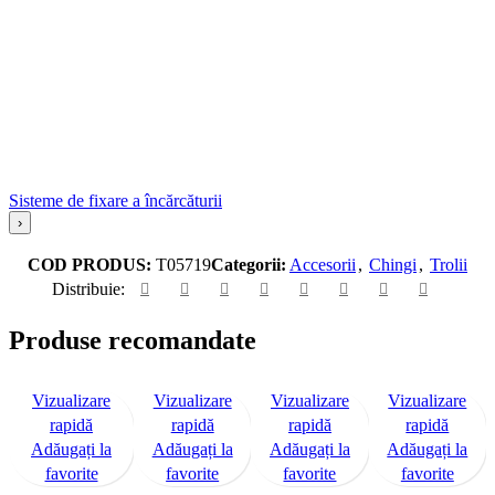
Sisteme de fixare a încărcăturii
›
COD PRODUS:
T05719
Categorii:
Accesorii
,
Chingi
,
Trolii
Distribuie:
Produse recomandate
Vizualizare
Vizualizare
Vizualizare
Vizualizare
rapidă
rapidă
rapidă
rapidă
Adăugați la
Adăugați la
Adăugați la
Adăugați la
favorite
favorite
favorite
favorite