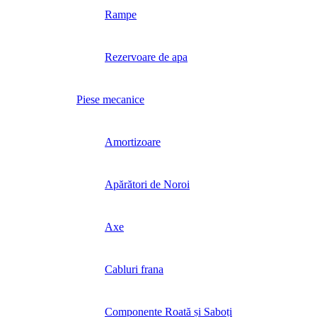
Rampe
Rezervoare de apa
Piese mecanice
Amortizoare
Apărători de Noroi
Axe
Cabluri frana
Componente Roată și Saboți