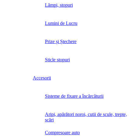
Lămpi, stopuri
Lumini de Lucru
Prize și Ștechere
Sticle stopuri
Accesorii
Sisteme de fixare a încărcăturii
Aripi, apărători noroi, cutii de scule, trepte,
scări
Compresoare auto