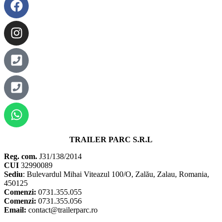
TRAILER PARC S.R.L
Reg. com.
J31/138/2014
CUI
32990089
Sediu
: Bulevardul Mihai Viteazul 100/O, Zalău, Zalau, Romania,
450125
Comenzi:
0731.355.055
Comenzi:
0731.355.056
Email:
contact@trailerparc.ro