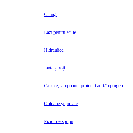
Chingi
Lazi pentru scule
Hidraulice
Jante și roți
Capace, tampoane, protecții anti-împingere
Obloane și prelate
Picior de sprijin