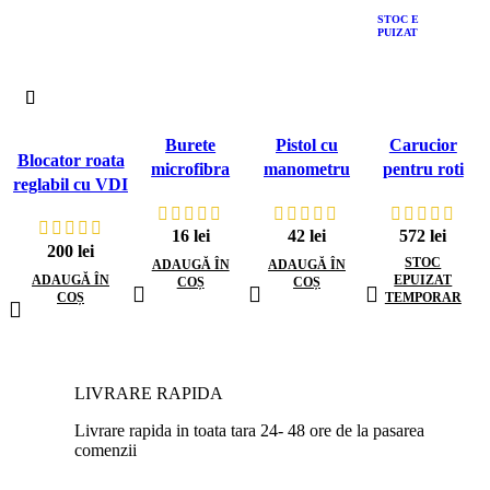
STOC E
PUIZAT
Burete
Pistol cu
Carucior
Blocator roata
microfibra
manometru
pentru roti
reglabil cu VDI
spalat masina
(roti) AKC1023
defecte, cu 8
Lohr, pt.
verde
roti, zincat
platforma/trailer
16
lei
42
lei
572
lei
200
lei
STOC
ADAUGĂ ÎN
ADAUGĂ ÎN
ADAUGĂ ÎN
EPUIZAT
COȘ
COȘ
COȘ
TEMPORAR
LIVRARE RAPIDA
Livrare rapida in toata tara 24- 48 ore de la pasarea
comenzii