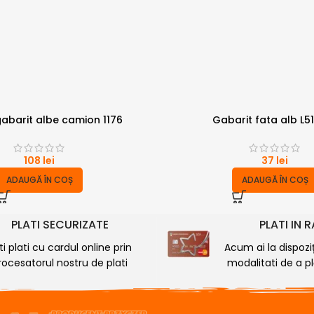
abarit albe camion 1176
Gabarit fata alb L
108
lei
37
lei
ADAUGĂ ÎN COȘ
ADAUGĂ ÎN COȘ
PLATI SECURIZATE
PLATI IN 
ti plati cu cardul online prin
Acum ai la dispozi
rocesatorul nostru de plati
modalitati de a plă