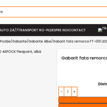
AUTO 24/7
TRANSPORT RO–PL
DESPRE NOI
CONTACT
Poziție/Gabarite
Gabarite Albe
Gabarit fata remorca FT-001 LED
Gabarit fata remorca
Dist