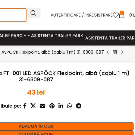
0
AUTENTIFICARE / ÎNREGISTRARE
0
L
ASISTENTA TRAILER PA
 ASPÖCK Flexipoint, albă (cablu 1 m) 31-6309-087
 FT-001 LED ASPÖCK Flexipoint, albă (cablu 1 m)
31-6309-087
43
lei
ribuie pe:
ADAUGĂ ÎN COȘ
CUMPĂRĂ ACUM