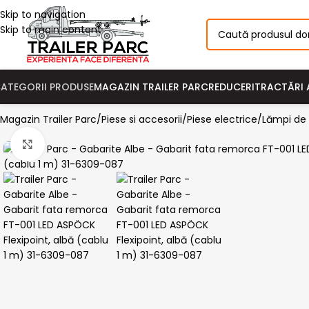
Skip to navigation
Skip to main content
MAGAZIN TRAILER PARC
REDUCERI
TRACTĂRI 
ATEGORII PRODUSE
Magazin Trailer Parc
Piese si accesorii
Piese electrice
Lămpi de 
Click pentru a mari