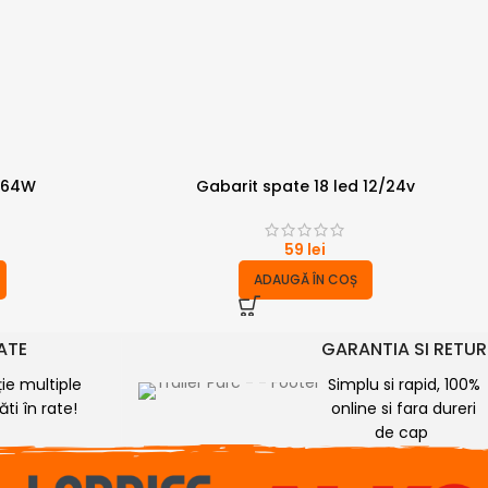
5164W
Gabarit spate 18 led 12/24v
59
lei
ADAUGĂ ÎN COȘ
RATE
GARANTIA SI RETUR
ție multiple
Simplu si rapid, 100%
ti în rate!
online si fara dureri
de cap