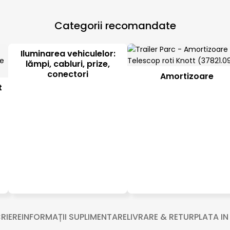
Categorii recomandate
Iluminarea vehiculelor:
lămpi, cabluri, prize,
conectori
Amortizoare
t
RIERE
INFORMAȚII SUPLIMENTARE
LIVRARE & RETUR
PLATA IN