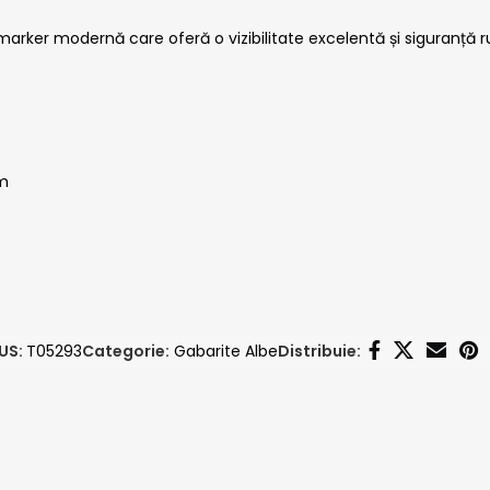
rker modernă care oferă o vizibilitate excelentă și siguranță ru
mm
US:
T05293
Categorie:
Gabarite Albe
Distribuie: