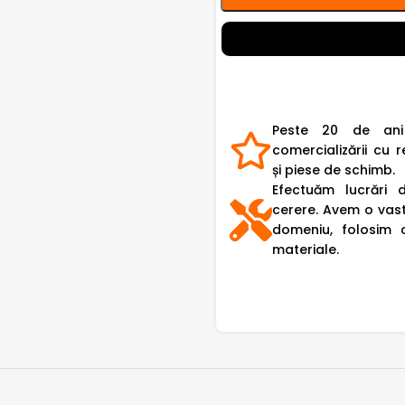
Peste 20 de ani
comercializării cu r
și piese de schimb.
Efectuăm lucrări 
cerere. Avem o vast
domeniu, folosim 
materiale.