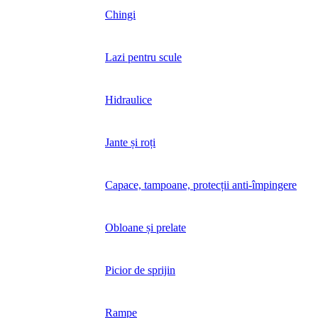
Chingi
Lazi pentru scule
Hidraulice
Jante și roți
Capace, tampoane, protecții anti-împingere
Obloane și prelate
Picior de sprijin
Rampe