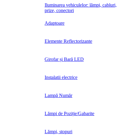
Iluminarea vehiculelor: lămpi, cabluri,
prize, conectori
Adaptoare
Elemente Reflectorizante
Girofar și Bară LED
Instalatii electrice
Lampă Număr
Lămpi de Poziție/Gabarite
Lămpi, stopuri