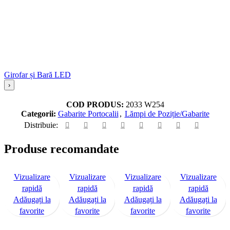
Girofar și Bară LED
›
COD PRODUS:
2033 W254
Categorii:
Gabarite Portocalii
,
Lămpi de Poziție/Gabarite
Distribuie:
Produse recomandate
Vizualizare
Vizualizare
Vizualizare
Vizualizare
rapidă
rapidă
rapidă
rapidă
Adăugați la
Adăugați la
Adăugați la
Adăugați la
favorite
favorite
favorite
favorite