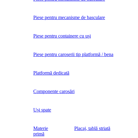
Piese pentru mecanisme de basculare
Piese pentru containere cu uși
Piese pentru caroserii tip platformă / bena
Platformă dedicată
Componente carosări
Uși spate
Materie
Placaj, tablă striată
primă