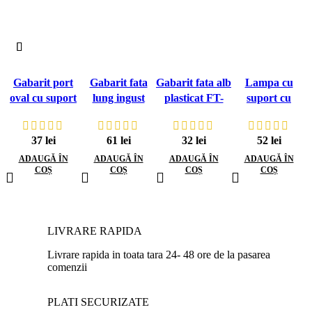
Gabarit port
Gabarit fata
Gabarit fata alb
Lampa cu
oval cu suport
lung ingust
plasticat FT-
suport cu
plastic LD 378
W115 826
045 B
indicator de
L5234W
directie
37
lei
61
lei
32
lei
52
lei
reflector LED
LKD 2222
ADAUGĂ ÎN
ADAUGĂ ÎN
ADAUGĂ ÎN
ADAUGĂ ÎN
COȘ
COȘ
COȘ
COȘ
LIVRARE RAPIDA
Livrare rapida in toata tara 24- 48 ore de la pasarea
comenzii
PLATI SECURIZATE