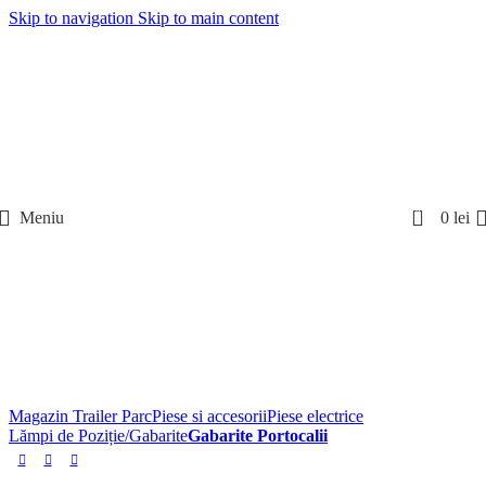
Skip to navigation
Skip to main content
0
Meniu
0
lei
Magazin Trailer Parc
Piese si accesorii
Piese electrice
Lămpi de Poziție/Gabarite
Gabarite Portocalii