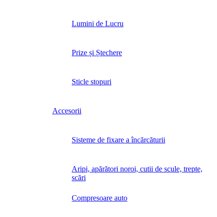
Lumini de Lucru
Prize și Ștechere
Sticle stopuri
Accesorii
Sisteme de fixare a încărcăturii
Aripi, apărători noroi, cutii de scule, trepte,
scări
Compresoare auto