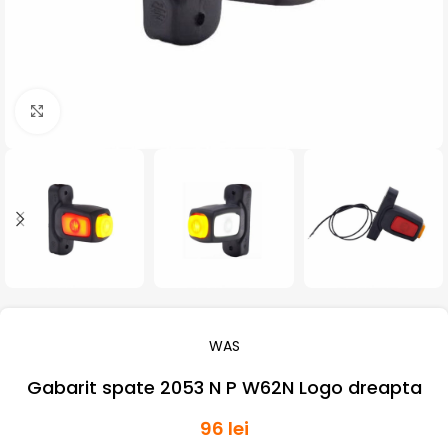
Click pentru a mari
WAS
Gabarit spate 2053 N P W62N Logo dreapta
96
lei