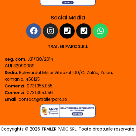
Social Media
TRAILER PARC S.R.L
Reg. com.
J31/138/2014
CUI
32990089
Sediu
: Bulevardul Mihai Viteazul 100/O, Zalău, Zalau,
Romania, 450125
Comenzi:
0731.355.055
Comenzi:
0731.355.056
Email:
contact@trailerparc.ro
Copyrights © 2026 TRAILER PARC SRL. Toate drepturile rezervate.