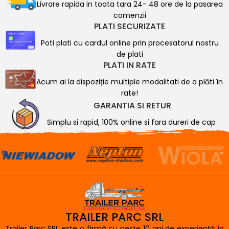
Livrare rapida in toata tara 24- 48 ore de la pasarea
comenzii
PLATI SECURIZATE
Poti plati cu cardul online prin procesatorul nostru
de plati
PLATI IN RATE
Acum ai la dispoziție multiple modalitati de a plăti în
rate!
GARANTIA SI RETUR
Simplu si rapid, 100% online si fara dureri de cap
TRAILER PARC SRL
Trailer Parc SRL este o firmă cu peste 10 ani de experiență în