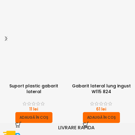
Suport plastic gabarit
Gabarit lateral lung ingust
lateral
W115 824
11
lei
61
lei
ADAUGĂ ÎN COȘ
ADAUGĂ ÎN COȘ
LIVRARE RAPIDA