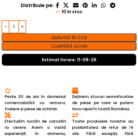
Distribuie pe:
10 în stoc
ADAUGĂ ÎN COȘ
CUMPĂRĂ ACUM
Estimat livrare: 11-08-26
Peste 20 de ani în domeniul
Deținem stocuri semnificative
comercializării cu remorci,
de piese pe care le putem
trailere și piese de schimb.
livra rapid în toată România.
Efectuăm lucrări de carosări
Toate produsele noastre au
la cerere. Avem o vastă
posibilitatea de retur de 14
experiență în domeniu,
zile. Fără excepții, fără