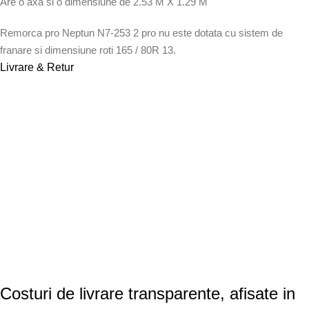
Are o axa si o dimensiune de 2.53 M X 1.29 M
Remorca pro Neptun
N7-253
2 pro
nu este dotata cu sistem de
franare si dimensiune roti 165 / 80R 13.
Livrare & Retur
Costuri de livrare transparente, afisate in