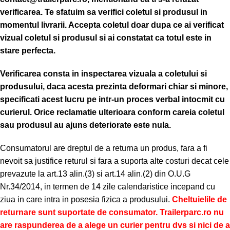
verificarea.
Te sfatuim sa verifici coletul si produsul in
momentul livrarii. Accepta coletul doar dupa ce ai verificat
vizual coletul si produsul si ai constatat ca totul este in
stare perfecta.
Verificarea consta in inspectarea vizuala a coletului si
produsului, daca acesta prezinta deformari chiar si minore,
specificati acest lucru pe intr-un proces verbal intocmit cu
curierul.
Orice reclamatie ulterioara conform careia coletul
sau produsul au ajuns deteriorate este nula.
Consumatorul are dreptul de a returna un produs, fara a fi
nevoit sa justifice returul si fara a suporta alte costuri decat cele
prevazute la art.13 alin.(3) si art.14 alin.(2) din O.U.G
Nr.34/2014, in termen de 14 zile calendaristice incepand cu
ziua in care intra in posesia fizica a produsului.
Cheltuielile de
returnare sunt suportate de consumator. Trailerparc.ro nu
are raspunderea de a alege un curier pentru dvs si nici de a