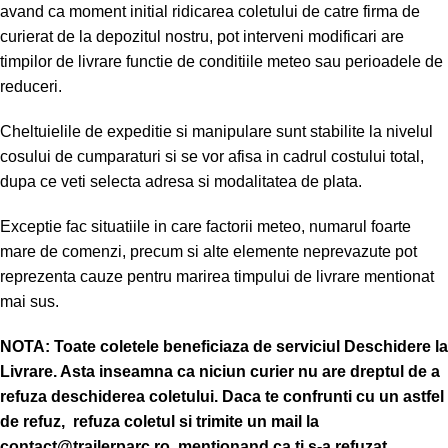
avand ca moment initial ridicarea coletului de catre firma de
curierat de la depozitul nostru, pot interveni modificari are
timpilor de livrare functie de conditiile meteo sau perioadele de
reduceri.
Cheltuielile de expeditie si manipulare sunt stabilite la nivelul
cosului de cumparaturi si se vor afisa in cadrul costului total,
dupa ce veti selecta adresa si modalitatea de plata.
Exceptie fac situatiile in care factorii meteo, numarul foarte
mare de comenzi, precum si alte elemente neprevazute pot
reprezenta cauze pentru marirea timpului de livrare mentionat
mai sus.
NOTA:
Toate coletele beneficiaza de serviciul Deschidere la
Livrare. Asta inseamna ca niciun curier nu are dreptul de a
refuza deschiderea coletului. Daca te confrunti cu un astfel
de refuz, refuza coletul si trimite un mail la
contact@trailerparc.ro, mentionand ca ti s-a refuzat