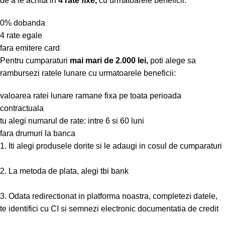
de a le achita in
4 rate fixe,
cu urmatoarele beneficii:
0% dobanda
4 rate egale
fara emitere card
Pentru cumparaturi
mai mari de 2.000 lei,
poti alege sa
rambursezi ratele lunare cu urmatoarele beneficii:
valoarea ratei lunare ramane fixa pe toata perioada
contractuala
tu alegi numarul de rate: intre 6 si 60 luni
fara drumuri la banca
1. Iti alegi produsele dorite si le adaugi in cosul de cumparaturi
2. La metoda de plata, alegi tbi bank
3. Odata redirectionat in platforma noastra, completezi datele,
te identifici cu CI si semnezi electronic documentatia de credit