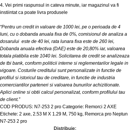
4. Vei primi raspunsul in cateva minute, iar magazinul va fi
instiintat ca poate livra produsele
“Pentru un credit in valoare de 1000 lei, pe o perioada de 4
luni, cu o dobanda anuala fixa de 0%, comisionul de analiza a
dosarului este de 40 lei, rata lunara fixa este de 260 lei,
Dobanda anuala efectiva (DAE) este de 20,80% iar, valoarea
totala platibila este 1040 lei. Solicitarea de credit se analizeaza
de tbi bank, conform politicii interne si reglementarilor legale in
vigoare. Costurile creditului sunt personalizate in functie de
profilul si istoricul tau de creditare, in functie de industria
comerciantilor parteneri si valoarea bunurilor achizitionate.
Aplici online si obtii calcul personalizat, conform profilului tau
de client.”
COD PRODUS:
N7-253 2 pro
Categorie:
Remorci 2 AXE
Etichete:
2 axe
,
2.53 M X 1.29 M
,
750 kg
,
Remorca pro Neptun
N7-253 2 pro
Distribuie: