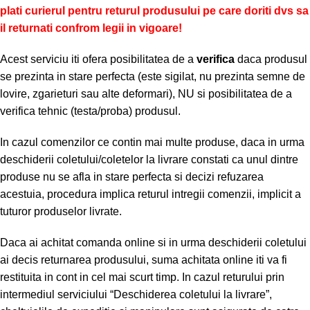
plati curierul pentru returul produsului pe care doriti dvs sa
il returnati confrom legii in vigoare!
Acest serviciu iti ofera posibilitatea de a
verifica
daca produsul
se prezinta in stare perfecta (este sigilat, nu prezinta semne de
lovire, zgarieturi sau alte deformari), NU si posibilitatea de a
verifica tehnic (testa/proba) produsul.
In cazul comenzilor ce contin mai multe produse, daca in urma
deschiderii coletului/coletelor la livrare constati ca unul dintre
produse nu se afla in stare perfecta si decizi refuzarea
acestuia, procedura implica returul intregii comenzii, implicit a
tuturor produselor livrate.
Daca ai achitat comanda online si in urma deschiderii coletului
ai decis returnarea produsului, suma achitata online iti va fi
restituita in cont in cel mai scurt timp. In cazul returului prin
intermediul serviciului “Deschiderea coletului la livrare”,