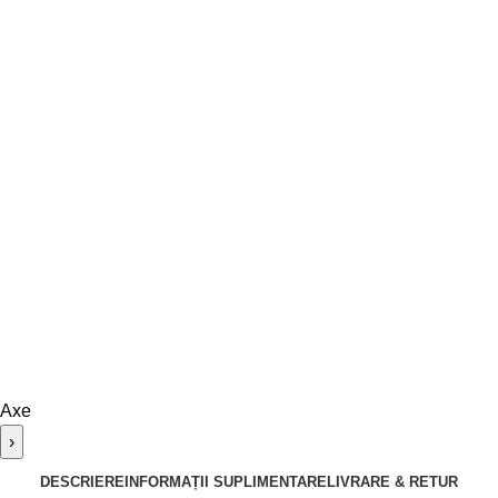
Axe
›
DESCRIERE
INFORMAȚII SUPLIMENTARE
LIVRARE & RETUR