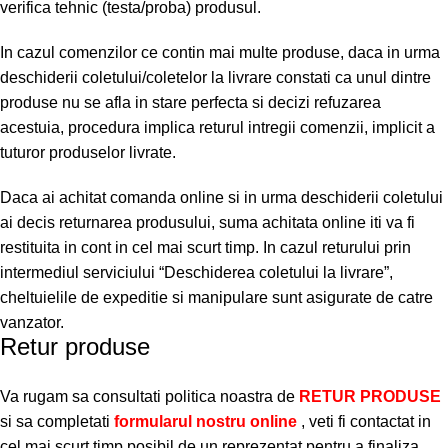
verifica tehnic (testa/proba) produsul.
In cazul comenzilor ce contin mai multe produse, daca in urma
deschiderii coletului/coletelor la livrare constati ca unul dintre
produse nu se afla in stare perfecta si decizi refuzarea
acestuia, procedura implica returul intregii comenzii, implicit a
tuturor produselor livrate.
Daca ai achitat comanda online si in urma deschiderii coletului
ai decis returnarea produsului, suma achitata online iti va fi
restituita in cont in cel mai scurt timp. In cazul returului prin
intermediul serviciului “Deschiderea coletului la livrare”,
cheltuielile de expeditie si manipulare sunt asigurate de catre
vanzator.
Retur produse
Va rugam sa consultati politica noastra de
RETUR PRODUSE
si sa completati
formularul nostru online
, veti fi contactat in
cel mai scurt timp posibil de un reprezentat pentru a finaliza