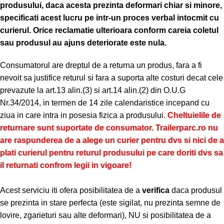
produsului, daca acesta prezinta deformari chiar si minore,
specificati acest lucru pe intr-un proces verbal intocmit cu
curierul.
Orice reclamatie ulterioara conform careia coletul
sau produsul au ajuns deteriorate este nula.
Consumatorul are dreptul de a returna un produs, fara a fi
nevoit sa justifice returul si fara a suporta alte costuri decat cele
prevazute la art.13 alin.(3) si art.14 alin.(2) din O.U.G
Nr.34/2014, in termen de 14 zile calendaristice incepand cu
ziua in care intra in posesia fizica a produsului.
Cheltuielile de
returnare sunt suportate de consumator. Trailerparc.ro nu
are raspunderea de a alege un curier pentru dvs si nici de a
plati curierul pentru returul produsului pe care doriti dvs sa
il returnati confrom legii in vigoare!
Acest serviciu iti ofera posibilitatea de a
verifica
daca produsul
se prezinta in stare perfecta (este sigilat, nu prezinta semne de
lovire, zgarieturi sau alte deformari), NU si posibilitatea de a