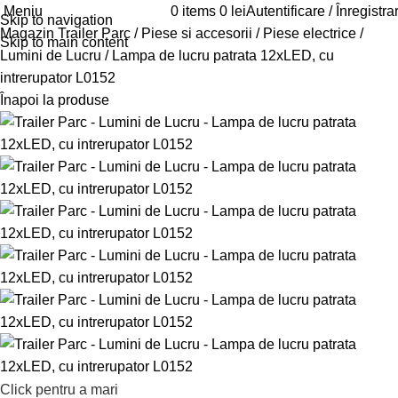
Meniu
0
items
0
lei
Autentificare / Înregistra
Skip to navigation
Magazin Trailer Parc
Piese si accesorii
Piese electrice
Skip to main content
Lumini de Lucru
Lampa de lucru patrata 12xLED, cu
intrerupator L0152
Înapoi la produse
Click pentru a mari