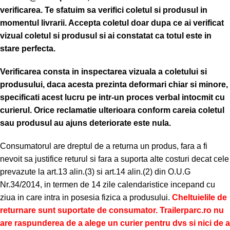
verificarea.
Te sfatuim sa verifici coletul si produsul in
momentul livrarii. Accepta coletul doar dupa ce ai verificat
vizual coletul si produsul si ai constatat ca totul este in
stare perfecta.
Verificarea consta in inspectarea vizuala a coletului si
produsului, daca acesta prezinta deformari chiar si minore,
specificati acest lucru pe intr-un proces verbal intocmit cu
curierul.
Orice reclamatie ulterioara conform careia coletul
sau produsul au ajuns deteriorate este nula.
Consumatorul are dreptul de a returna un produs, fara a fi
nevoit sa justifice returul si fara a suporta alte costuri decat cele
prevazute la art.13 alin.(3) si art.14 alin.(2) din O.U.G
Nr.34/2014, in termen de 14 zile calendaristice incepand cu
ziua in care intra in posesia fizica a produsului.
Cheltuielile de
returnare sunt suportate de consumator. Trailerparc.ro nu
are raspunderea de a alege un curier pentru dvs si nici de a