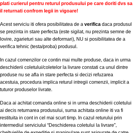
plati curierul pentru returul produsului pe care doriti dvs sa
il returnati confrom legii in vigoare!
Acest serviciu iti ofera posibilitatea de a
verifica
daca produsul
se prezinta in stare perfecta (este sigilat, nu prezinta semne de
lovire, zgarieturi sau alte deformari), NU si posibilitatea de a
verifica tehnic (testa/proba) produsul.
In cazul comenzilor ce contin mai multe produse, daca in urma
deschiderii coletului/coletelor la livrare constati ca unul dintre
produse nu se afla in stare perfecta si decizi refuzarea
acestuia, procedura implica returul intregii comenzii, implicit a
tuturor produselor livrate.
Daca ai achitat comanda online si in urma deschiderii coletului
ai decis returnarea produsului, suma achitata online iti va fi
restituita in cont in cel mai scurt timp. In cazul returului prin
intermediul serviciului “Deschiderea coletului la livrare”,
cheltuielile de expeditie si manipulare sunt asigurate de catre