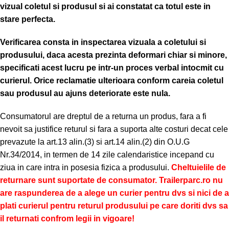
vizual coletul si produsul si ai constatat ca totul este in
stare perfecta.
Verificarea consta in inspectarea vizuala a coletului si
produsului, daca acesta prezinta deformari chiar si minore,
specificati acest lucru pe intr-un proces verbal intocmit cu
curierul.
Orice reclamatie ulterioara conform careia coletul
sau produsul au ajuns deteriorate este nula.
Consumatorul are dreptul de a returna un produs, fara a fi
nevoit sa justifice returul si fara a suporta alte costuri decat cele
prevazute la art.13 alin.(3) si art.14 alin.(2) din O.U.G
Nr.34/2014, in termen de 14 zile calendaristice incepand cu
ziua in care intra in posesia fizica a produsului.
Cheltuielile de
returnare sunt suportate de consumator. Trailerparc.ro nu
are raspunderea de a alege un curier pentru dvs si nici de a
plati curierul pentru returul produsului pe care doriti dvs sa
il returnati confrom legii in vigoare!