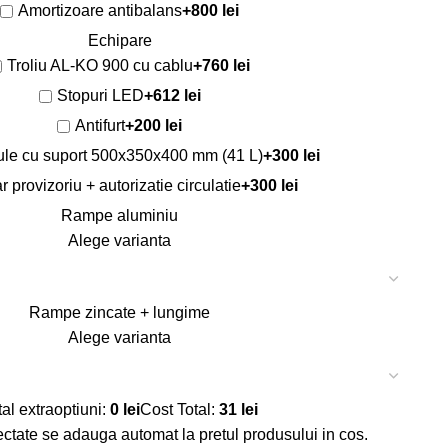
Amortizoare antibalans
+800 lei
Echipare
Troliu AL-KO 900 cu cablu
+760 lei
Stopuri LED
+612 lei
Antifurt
+200 lei
ule cu suport 500x350x400 mm (41 L)
+300 lei
 provizoriu + autorizatie circulatie
+300 lei
Rampe aluminiu
Alege varianta
Rampe zincate + lungime
Alege varianta
tal extraoptiuni:
0 lei
Cost Total:
31 lei
ectate se adauga automat la pretul produsului in cos.