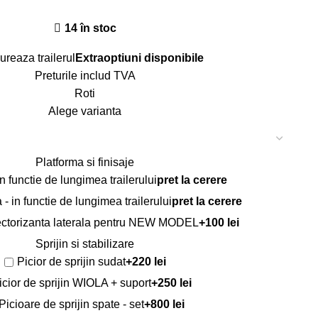
14 în stoc
ureaza trailerul
Extraoptiuni disponibile
Preturile includ TVA
Roti
Alege varianta
Platforma si finisaje
 functie de lungimea trailerului
pret la cerere
a - in functie de lungimea trailerului
pret la cerere
ectorizanta laterala pentru NEW MODEL
+100 lei
Sprijin si stabilizare
Picior de sprijin sudat
+220 lei
icior de sprijin WIOLA + suport
+250 lei
Picioare de sprijin spate - set
+800 lei