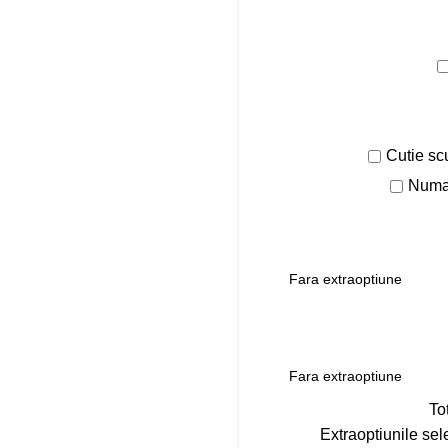
Cutie sc
Numar
To
Extraoptiunile sel