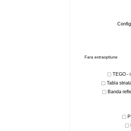
Config
TEGO - in
Tabla striat
Banda refl
P