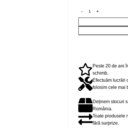
Peste 20 de ani în
schimb.
Efectuăm lucrări 
folosim cele mai 
Deținem stocuri s
România.
Toate produsele no
fără surprize.