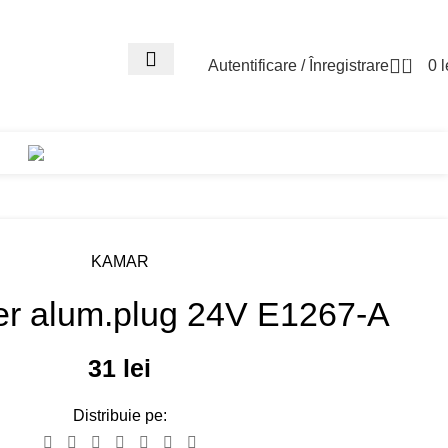
0
Autentificare / Înregistrare
0
l
Asistenta Trailer Pa
KAMAR
iler alum.plug 24V E1267-A
31
lei
Distribuie pe: