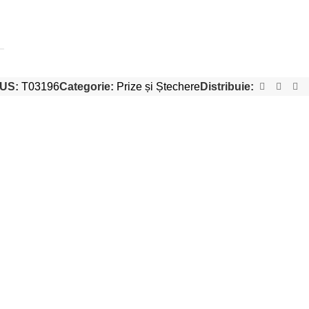
US:
T03196
Categorie:
Prize și Ștechere
Distribuie: