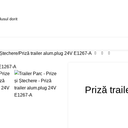
7
Transport RO–PL
Despre noi
Contact
 Ștechere
Priză trailer alum.plug 24V E1267-A
Priză tra