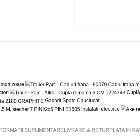
mortizoare
ctori
Cuplă
Gabarit Spate Cauciucat
Instalatii electrice
NFORMAȚII SUPLIMENTARE
LIVRARE & RETUR
PLATA IN R