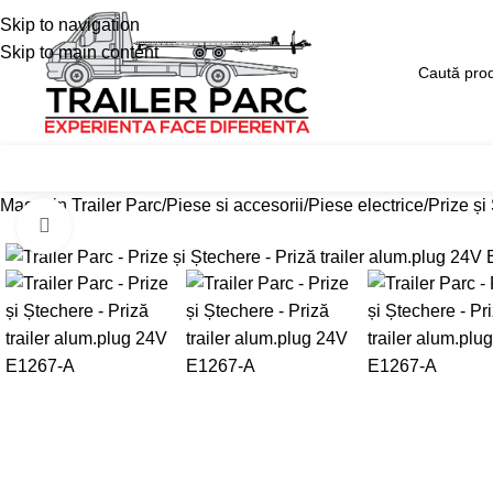
Skip to navigation
Skip to main content
Magazin Trailer Parc
Reduceri
Tractări Auto 24/
ategorii produse
Magazin Trailer Parc
Piese si accesorii
Piese electrice
Prize și
Click pentru a mari