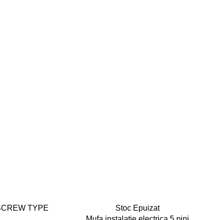
V SCREW TYPE
Stoc Epuizat
Mufa instalatie electrica 5 pini