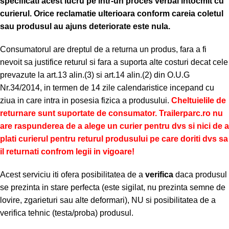
specificati acest lucru pe intr-un proces verbal intocmit cu
curierul.
Orice reclamatie ulterioara conform careia coletul
sau produsul au ajuns deteriorate este nula.
Consumatorul are dreptul de a returna un produs, fara a fi
nevoit sa justifice returul si fara a suporta alte costuri decat cele
prevazute la art.13 alin.(3) si art.14 alin.(2) din O.U.G
Nr.34/2014, in termen de 14 zile calendaristice incepand cu
ziua in care intra in posesia fizica a produsului.
Cheltuielile de
returnare sunt suportate de consumator. Trailerparc.ro nu
are raspunderea de a alege un curier pentru dvs si nici de a
plati curierul pentru returul produsului pe care doriti dvs sa
il returnati confrom legii in vigoare!
Acest serviciu iti ofera posibilitatea de a
verifica
daca produsul
se prezinta in stare perfecta (este sigilat, nu prezinta semne de
lovire, zgarieturi sau alte deformari), NU si posibilitatea de a
verifica tehnic (testa/proba) produsul.