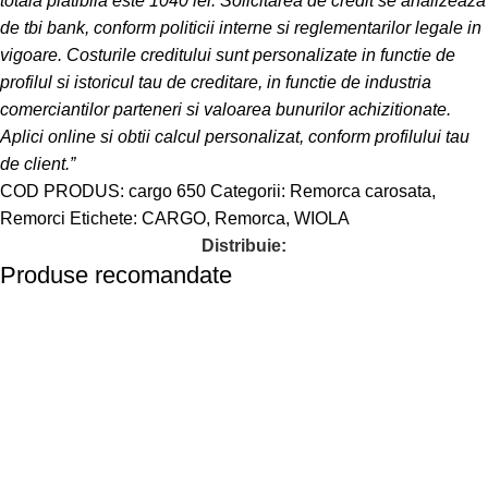
totala platibila este 1040 lei. Solicitarea de credit se analizeaza
de tbi bank, conform politicii interne si reglementarilor legale in
vigoare. Costurile creditului sunt personalizate in functie de
profilul si istoricul tau de creditare, in functie de industria
comerciantilor parteneri si valoarea bunurilor achizitionate.
Aplici online si obtii calcul personalizat, conform profilului tau
de client.”
COD PRODUS:
cargo 650
Categorii:
Remorca carosata
,
Remorci
Etichete:
CARGO
,
Remorca
,
WIOLA
Distribuie:
Produse recomandate