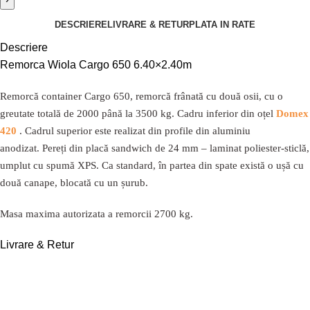
DESCRIERE
LIVRARE & RETUR
PLATA IN RATE
Descriere
Remorca Wiola Cargo 650 6.40×2.40m
Remorcă container Cargo 650, remorcă frânată cu două osii, cu o
greutate totală de 2000 până la 3500 kg.
Cadru inferior din oțel
Domex
420
.
Cadrul superior este realizat din profile din aluminiu
anodizat.
Pereți din placă sandwich de 24 mm – laminat poliester-sticlă,
umplut cu spumă XPS.
Ca standard, în partea din spate există o ușă cu
două canape, blocată cu un șurub.
Masa maxima autorizata a remorcii 2700 kg.
Livrare & Retur