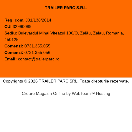
TRAILER PARC S.R.L
Reg. com.
J31/138/2014
CUI
32990089
Sediu
: Bulevardul Mihai Viteazul 100/O, Zalău, Zalau, Romania,
450125
Comenzi:
0731.355.055
Comenzi:
0731.355.056
Email:
contact@trailerparc.ro
Copyrights © 2026 TRAILER PARC SRL. Toate drepturile rezervate.
Creare Magazin Online by WebTeam™ Hosting