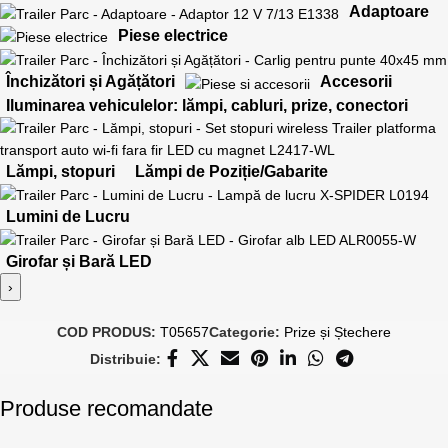
Adaptoare
Piese electrice
Închizători și Agățători
Accesorii
Iluminarea vehiculelor: lămpi, cabluri, prize, conectori
Lămpi, stopuri
Lămpi de Poziție/Gabarite
Lumini de Lucru
Girofar și Bară LED
›
COD PRODUS:
T05657
Categorie:
Prize și Ștechere
Distribuie:
Produse recomandate