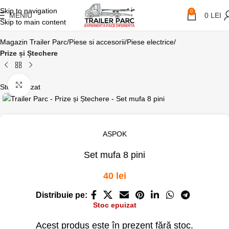
Skip to navigation
0
MENIU
0
LEI
Skip to main content
Magazin Trailer Parc
Piese si accesorii
Piese electrice
Prize și Ștechere
Click pentru a mari
Stoc Epuizat
ASPOK
Set mufa 8 pini
40
lei
Distribuie pe:
Stoc epuizat
Acest produs este în prezent fără stoc.