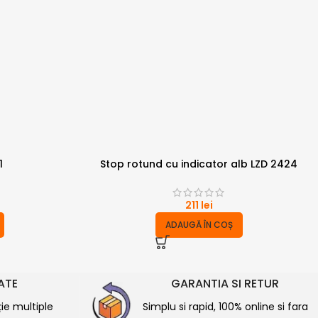
1
Stop rotund cu indicator alb LZD 2424
211
lei
ADAUGĂ ÎN COȘ
RATE
GARANTIA SI RETUR
ție multiple
Simplu si rapid, 100% online si fara