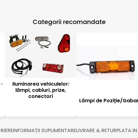
Categorii recomandate
Iluminarea vehiculelor:
lămpi, cabluri, prize,
conectori
Lămpi de Poziție/Gabar
RIERE
INFORMAȚII SUPLIMENTARE
LIVRARE & RETUR
PLATA IN