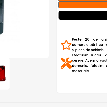
Peste 20 de ani
comercializării cu r
și piese de schimb.
Efectuăm lucrări 
cerere. Avem o vast
domeniu, folosim 
materiale.