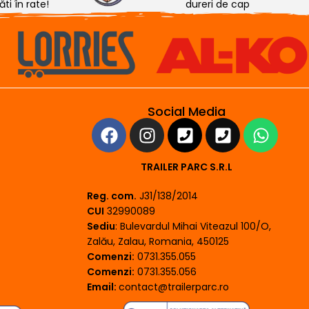
ti în rate!
dureri de cap
Social Media
TRAILER PARC S.R.L
Reg. com.
J31/138/2014
CUI
32990089
Sediu
: Bulevardul Mihai Viteazul 100/O,
Zalău, Zalau, Romania, 450125
Comenzi:
0731.355.055
Comenzi:
0731.355.056
Email:
contact@trailerparc.ro