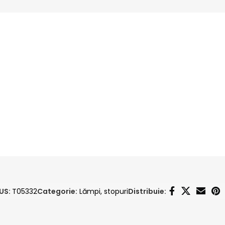
US:
T05332
Categorie:
Lămpi, stopuri
Distribuie: