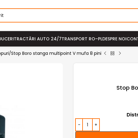
DUCERI
TRACTĂRI AUTO 24/7
TRANSPORT RO–PL
DESPRE NOI
CON
opuri
Stop Boro stanga multipoint V mufa 8 pini
Stop Bo
Dist