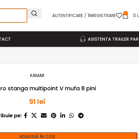
0
AUTENTIFICARE / ÎNREGISTRARE
0
L
TACT
ASISTENTA TRAILER PA
KAMAR
ro stanga multipoint V mufa 8 pini
91
lei
ribuie pe:
ADAUGĂ ÎN COȘ