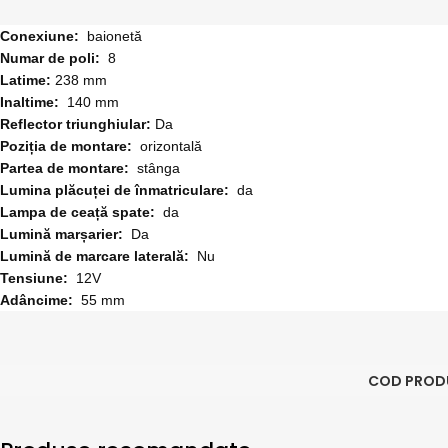
Conexiune:
baionetă
Numar de poli:
8
Latime:
238 mm
Inaltime:
140 mm
Reflector triunghiular:
Da
Poziția de montare:
orizontală
Partea de montare:
stânga
Lumina plăcuței de înmatriculare:
da
Lampa de ceață spate:
da
Lumină marșarier:
Da
Lumină de marcare laterală:
Nu
Tensiune:
12V
Adâncime:
55 mm
COD PROD