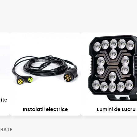
ite
Instalatii electrice
Lumini de Lucru
 RATE