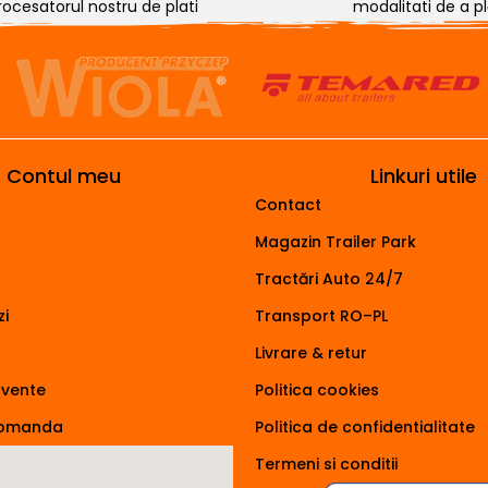
rocesatorul nostru de plati
modalitati de a plă
Contul meu
Linkuri utile
Contact
Magazin Trailer Park
Tractări Auto 24/7
i
Transport RO–PL
Livrare & retur
cvente
Politica cookies
comanda
Politica de confidentialitate
Termeni si conditii