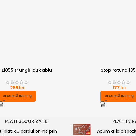
 L1855 triunghi cu cablu
Stop rotund 135
256
lei
177
lei
ADAUGĂ ÎN COȘ
ADAUGĂ ÎN COȘ
PLATI SECURIZATE
PLATI IN 
ti plati cu cardul online prin
Acum ai la dispozi