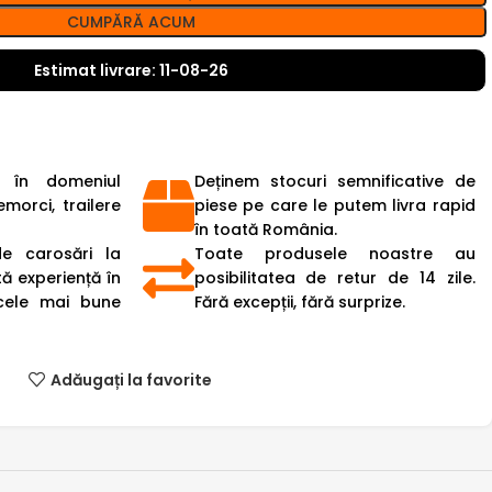
CUMPĂRĂ ACUM
Estimat livrare: 11-08-26
 în domeniul
Deținem stocuri semnificative de
emorci, trailere
piese pe care le putem livra rapid
în toată România.
de carosări la
Toate produsele noastre au
ă experiență în
posibilitatea de retur de 14 zile.
cele mai bune
Fără excepții, fără surprize.
Adăugați la favorite