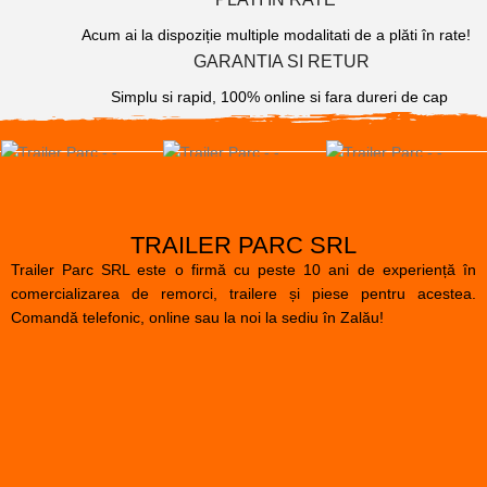
Acum ai la dispoziție multiple modalitati de a plăti în rate!
GARANTIA SI RETUR
Simplu si rapid, 100% online si fara dureri de cap
TRAILER PARC SRL
Trailer Parc SRL este o firmă cu peste 10 ani de experiență în
comercializarea de remorci, trailere și piese pentru acestea.
Comandă telefonic, online sau la noi la sediu în Zalău!