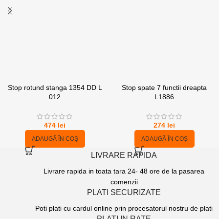
Stop rotund stanga 1354 DD L
Stop spate 7 functii dreapta
012
L1886
474
lei
274
lei
ADAUGĂ ÎN COȘ
ADAUGĂ ÎN COȘ
LIVRARE RAPIDA
Livrare rapida in toata tara 24- 48 ore de la pasarea
comenzii
PLATI SECURIZATE
Poti plati cu cardul online prin procesatorul nostru de plati
PLATI IN RATE