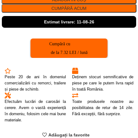
CUMPĂRĂ ACUM
Estimat livrare: 11-08-26
Cumpără cu
de la 7.32 LEI / lună
Peste 20 de ani în domeniul
Deținem stocuri semnificative de
comercializării cu remorci, trailere
piese pe care le putem livra rapid
și piese de schimb.
în toată România.
Efectuăm lucrări de carosări la
Toate produsele noastre au
cerere. Avem o vastă experiență
posibilitatea de retur de 14 zile.
în domeniu, folosim cele mai bune
Fără excepții, fără surprize.
materiale.
Adăugați la favorite