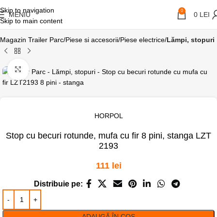
Skip to navigation
0
MENIU
0
LEI
Skip to main content
Magazin Trailer Parc
Piese si accesorii
Piese electrice
Lămpi, stopuri
Click pentru a mari
HORPOL
Stop cu becuri rotunde, mufa cu fir 8 pini, stanga LZT
2193
111
lei
Distribuie pe:
ADAUGĂ ÎN COȘ