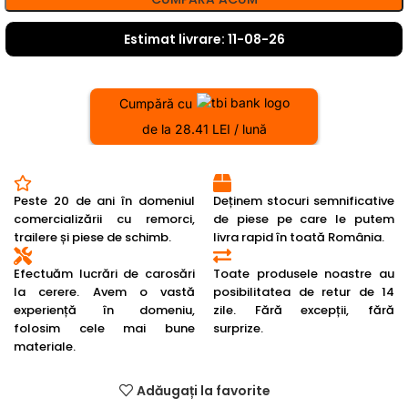
Estimat livrare: 11-08-26
Cumpără cu
de la 28.41 LEI / lună
Peste 20 de ani în domeniul
Deținem stocuri semnificative
comercializării cu remorci,
de piese pe care le putem
trailere și piese de schimb.
livra rapid în toată România.
Efectuăm lucrări de carosări
Toate produsele noastre au
la cerere. Avem o vastă
posibilitatea de retur de 14
experiență în domeniu,
zile. Fără excepții, fără
folosim cele mai bune
surprize.
materiale.
Adăugați la favorite