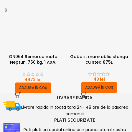
GN064 Remorca moto
Gabarit mare oblic stanga
Neptun, 750 kg, 1 AXA,
cu stea 875L
2.25×1.30 M
48
lei
4472
lei
ADAUGĂ ÎN COȘ
ADAUGĂ ÎN COȘ
LIVRARE RAPIDA
Livrare rapida in toata tara 24- 48 ore de la pasarea
comenzii
PLATI SECURIZATE
Poti plati cu cardul online prin procesatorul nostru