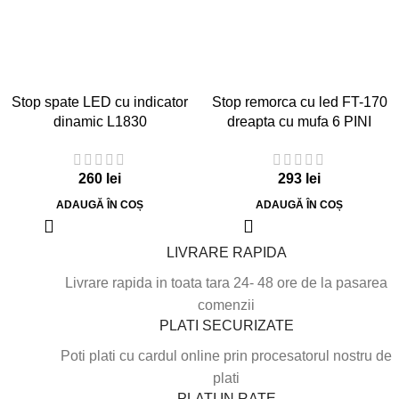
Stop spate LED cu indicator
Stop remorca cu led FT-170
dinamic L1830
dreapta cu mufa 6 PINI
260
lei
293
lei
ADAUGĂ ÎN COȘ
ADAUGĂ ÎN COȘ
LIVRARE RAPIDA
Livrare rapida in toata tara 24- 48 ore de la pasarea
comenzii
PLATI SECURIZATE
Poti plati cu cardul online prin procesatorul nostru de
plati
PLATI IN RATE