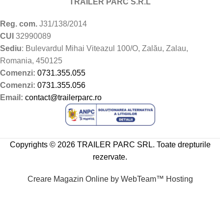
TRAILER PARC S.R.L
Reg. com.
J31/138/2014
CUI
32990089
Sediu
: Bulevardul Mihai Viteazul 100/O, Zalău, Zalau,
Romania, 450125
Comenzi:
0731.355.055
Comenzi:
0731.355.056
Email:
contact@trailerparc.ro
Copyrights © 2026 TRAILER PARC SRL. Toate drepturile
rezervate.
Creare Magazin Online by WebTeam™ Hosting