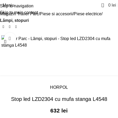
0
Meniu
0
lei
Skip to navigation
Skip to main content
Magazin Trailer Parc
Piese si accesorii
Piese electrice
Lămpi, stopuri
Click pentru a mari
HORPOL
Stop led LZD2304 cu mufa stanga L4548
632
lei