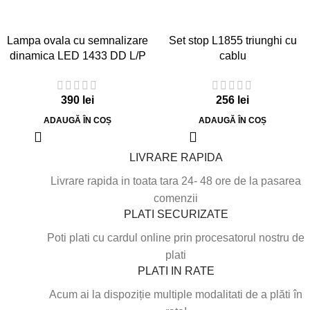
Lampa ovala cu semnalizare
Set stop L1855 triunghi cu
dinamica LED 1433 DD L/P
cablu
390
lei
256
lei
ADAUGĂ ÎN COȘ
ADAUGĂ ÎN COȘ
LIVRARE RAPIDA
Livrare rapida in toata tara 24- 48 ore de la pasarea
comenzii
PLATI SECURIZATE
Poti plati cu cardul online prin procesatorul nostru de
plati
PLATI IN RATE
Acum ai la dispoziție multiple modalitati de a plăti în