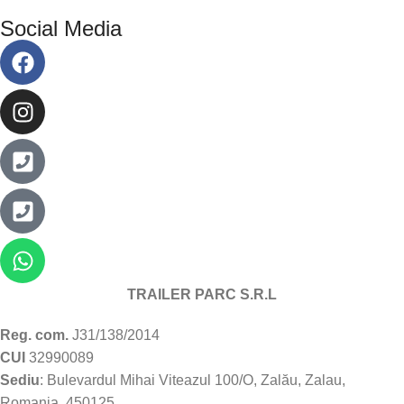
Social Media
TRAILER PARC S.R.L
Reg. com.
J31/138/2014
CUI
32990089
Sediu
: Bulevardul Mihai Viteazul 100/O, Zalău, Zalau,
Romania, 450125