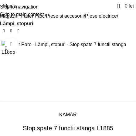
0
Meniu
0
lei
Skip to navigation
Skip to main content
Magazin Trailer Parc
Piese si accesorii
Piese electrice
Lămpi, stopuri
Click pentru a mari
KAMAR
Stop spate 7 functii stanga L1885