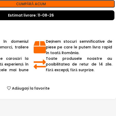
CUMPĂRĂ ACUM
Estimat livrare: 11-08-26
 în domeniul
Deținem stocuri semnificative de
emorci, trailere
piese pe care le putem livra rapid
în toată România.
de carosări la
Toate produsele noastre au
ă experiență în
posibilitatea de retur de 14 zile.
cele mai bune
Fără excepții, fără surprize.
Adăugați la favorite