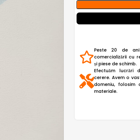
Peste 20 de ani
comercializării cu r
și piese de schimb.
Efectuăm lucrări 
cerere. Avem o vast
domeniu, folosim 
materiale.