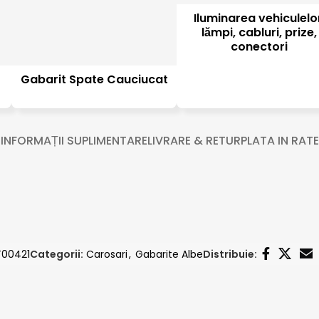
Iluminarea vehiculelo
lămpi, cabluri, prize,
conectori
Gabarit Spate Cauciucat
INFORMAȚII SUPLIMENTARE
LIVRARE & RETUR
PLATA IN RATE
T00421
Categorii:
Carosari
,
Gabarite Albe
Distribuie: