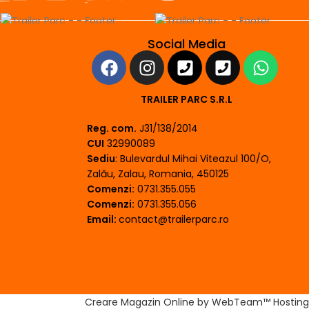
Social Media
TRAILER PARC S.R.L
Reg. com.
J31/138/2014
CUI
32990089
Sediu
: Bulevardul Mihai Viteazul 100/O,
Zalău, Zalau, Romania, 450125
Comenzi:
0731.355.055
Comenzi:
0731.355.056
Email:
contact@trailerparc.ro
Creare Magazin Online by WebTeam™ Hosting