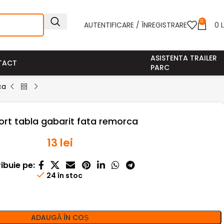
0
AUTENTIFICARE / ÎNREGISTRARE
0
L
ASISTENTA TRAILER
TACT
PARC
ca
ort tabla gabarit fata remorca
13
lei
ribuie pe:
24 în stoc
ADAUGĂ ÎN COȘ