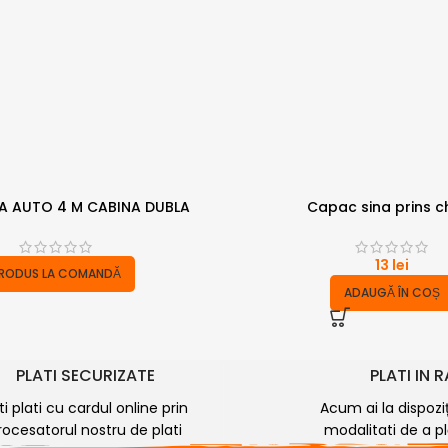
A AUTO 4 M CABINA DUBLA
Capac sina prins ch
13
lei
RODUS LA COMANDĂ
ADAUGĂ ÎN COȘ
PLATI SECURIZATE
PLATI IN 
ti plati cu cardul online prin
Acum ai la dispozi
rocesatorul nostru de plati
modalitati de a plă