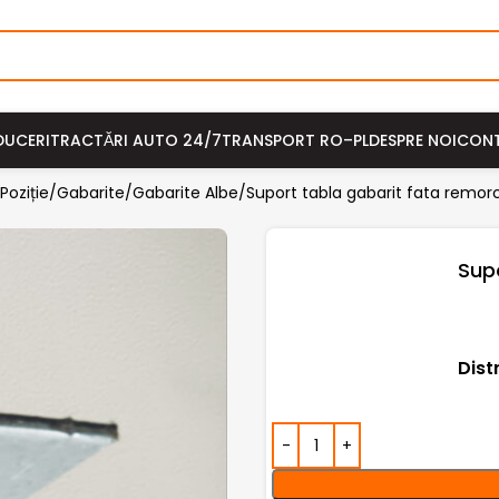
DUCERI
TRACTĂRI AUTO 24/7
TRANSPORT RO–PL
DESPRE NOI
CON
Poziție/Gabarite
Gabarite Albe
Suport tabla gabarit fata remor
Sup
Dist