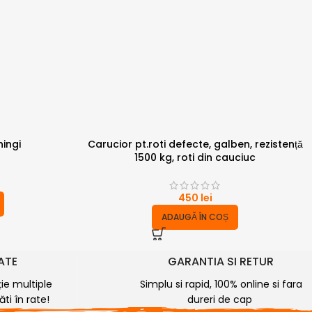
ingi
Carucior pt.roti defecte, galben, rezistență
1500 kg, roti din cauciuc
450
lei
ADAUGĂ ÎN COȘ
RATE
GARANTIA SI RETUR
ție multiple
Simplu si rapid, 100% online si fara
ti în rate!
dureri de cap