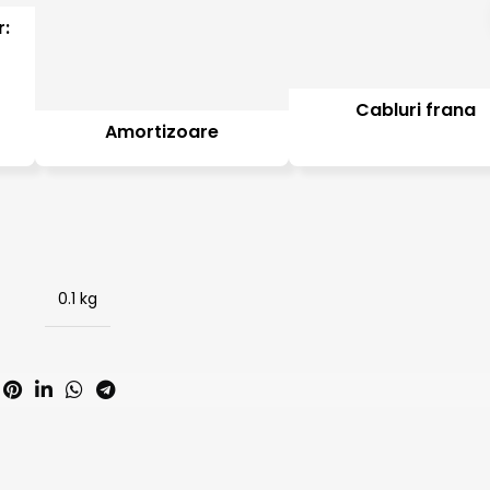
r:
Cabluri frana
Amortizoare
0.1 kg