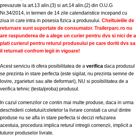
prevazute la art.13 alin.(3) si art.14 alin.(2) din O.U.G
Nr.34/2014, in termen de 14 zile calendaristice incepand cu
ziua in care intra in posesia fizica a produsului.
Cheltuielile de
returnare sunt suportate de consumator. Trailerparc.ro nu
are raspunderea de a alege un curier pentru dvs si nici de a
plati curierul pentru returul produsului pe care doriti dvs sa
il returnati confrom legii in vigoare!
Acest serviciu iti ofera posibilitatea de a
verifica
daca produsul
se prezinta in stare perfecta (este sigilat, nu prezinta semne de
lovire, zgarieturi sau alte deformari), NU si posibilitatea de a
verifica tehnic (testa/proba) produsul.
In cazul comenzilor ce contin mai multe produse, daca in urma
deschiderii coletului/coletelor la livrare constati ca unul dintre
produse nu se afla in stare perfecta si decizi refuzarea
acestuia, procedura implica returul intregii comenzii, implicit a
tuturor produselor livrate.