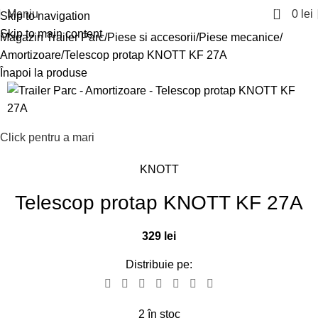
0
Meniu
0
lei
Skip to navigation
Skip to main content
Magazin Trailer Parc
Piese si accesorii
Piese mecanice
Amortizoare
Telescop protap KNOTT KF 27A
Înapoi la produse
Click pentru a mari
KNOTT
Telescop protap KNOTT KF 27A
329
lei
Distribuie pe:
2 în stoc