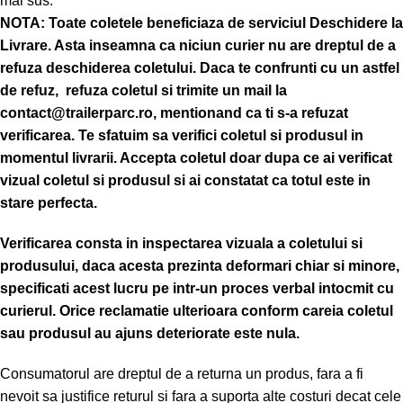
mai sus.
NOTA:
Toate coletele beneficiaza de serviciul Deschidere la
Livrare. Asta inseamna ca niciun curier nu are dreptul de a
refuza deschiderea coletului. Daca te confrunti cu un astfel
de refuz, refuza coletul si trimite un mail la
contact@trailerparc.ro, mentionand ca ti s-a refuzat
verificarea.
Te sfatuim sa verifici coletul si produsul in
momentul livrarii. Accepta coletul doar dupa ce ai verificat
vizual coletul si produsul si ai constatat ca totul este in
stare perfecta.
Verificarea consta in inspectarea vizuala a coletului si
produsului, daca acesta prezinta deformari chiar si minore,
specificati acest lucru pe intr-un proces verbal intocmit cu
curierul.
Orice reclamatie ulterioara conform careia coletul
sau produsul au ajuns deteriorate este nula.
Consumatorul are dreptul de a returna un produs, fara a fi
nevoit sa justifice returul si fara a suporta alte costuri decat cele