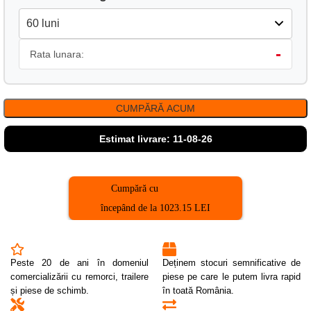
-
Rata lunara:
CUMPĂRĂ ACUM
Estimat livrare: 11-08-26
Cumpără cu
începând de la 1023.15 LEI
Peste 20 de ani în domeniul
Deținem stocuri semnificative de
comercializării cu remorci, trailere
piese pe care le putem livra rapid
și piese de schimb.
în toată România.