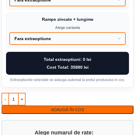
Rampe zincate + lungime
Alege varianta
Total extraoptiuni:
0 lei
Cost Total:
35880 lei
Extraoptiunile selectate se adauga automat la pretul produsului in cos.
ADAUGĂ ÎN COȘ
Alege numarul de rate: