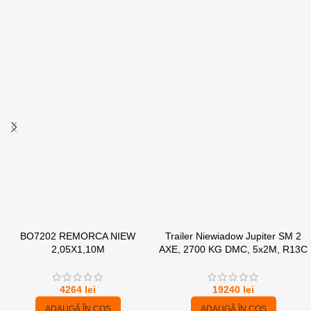
BO7202 REMORCA NIEW
Trailer Niewiadow Jupiter SM 2
2,05X1,10M
AXE, 2700 KG DMC, 5x2M, R13C
4264
lei
19240
lei
ADAUGĂ ÎN COȘ
ADAUGĂ ÎN COȘ