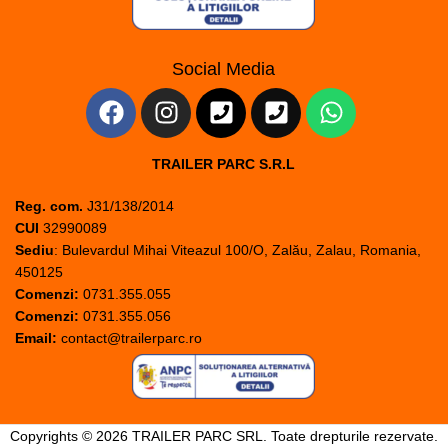
Social Media
TRAILER PARC S.R.L
Reg. com.
J31/138/2014
CUI
32990089
Sediu
: Bulevardul Mihai Viteazul 100/O, Zalău, Zalau, Romania,
450125
Comenzi:
0731.355.055
Comenzi:
0731.355.056
Email:
contact@trailerparc.ro
Copyrights © 2026 TRAILER PARC SRL. Toate drepturile rezervate.