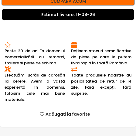
CUMPĂRĂ ACUM
Estimat livrare: 11-08-26
Peste 20 de ani în domeniul
Deținem stocuri semnificative
comercializării cu remorci,
de piese pe care le putem
trailere și piese de schimb.
livra rapid în toată România.
Efectuăm lucrări de carosări
Toate produsele noastre au
la cerere. Avem o vastă
posibilitatea de retur de 14
experiență în domeniu,
zile. Fără excepții, fără
folosim cele mai bune
surprize.
materiale.
Adăugați la favorite