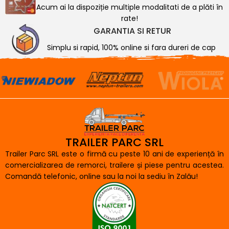
Acum ai la dispoziție multiple modalitati de a plăti în
rate!
GARANTIA SI RETUR
Simplu si rapid, 100% online si fara dureri de cap
TRAILER PARC SRL
Trailer Parc SRL este o firmă cu peste 10 ani de experiență în
comercializarea de remorci, trailere și piese pentru acestea.
Comandă telefonic, online sau la noi la sediu în Zalău!