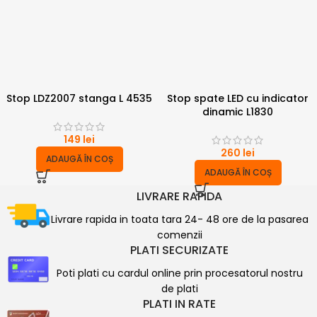
Stop LDZ2007 stanga L 4535
Stop spate LED cu indicator
dinamic L1830
149
lei
260
lei
ADAUGĂ ÎN COȘ
ADAUGĂ ÎN COȘ
LIVRARE RAPIDA
Livrare rapida in toata tara 24- 48 ore de la pasarea
comenzii
PLATI SECURIZATE
Poti plati cu cardul online prin procesatorul nostru
de plati
PLATI IN RATE