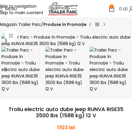
Skip to navigation
0
MENIU
0
LEI
Skip to main content
Magazin Trailer Parc
Produse în Promoție
Click pentru a mari
Troliu electric auto dube jeep RUNVA RISE35
3500 lbs (1588 kg) 12 V
1103
lei