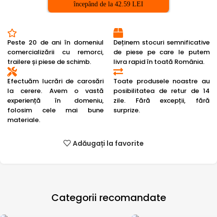
începând de la 42.59 LEI
Peste 20 de ani în domeniul
Deținem stocuri semnificative
comercializării cu remorci,
de piese pe care le putem
trailere și piese de schimb.
livra rapid în toată România.
Efectuăm lucrări de carosări
Toate produsele noastre au
la cerere. Avem o vastă
posibilitatea de retur de 14
experiență în domeniu,
zile. Fără excepții, fără
folosim cele mai bune
surprize.
materiale.
Adăugați la favorite
Categorii recomandate