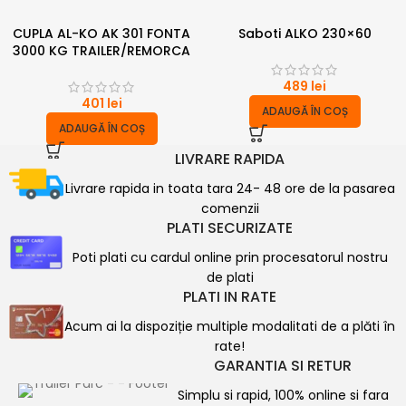
CUPLA AL-KO AK 301 FONTA
Saboti ALKO 230×60
3000 KG TRAILER/REMORCA
489
lei
401
lei
ADAUGĂ ÎN COȘ
ADAUGĂ ÎN COȘ
LIVRARE RAPIDA
Livrare rapida in toata tara 24- 48 ore de la pasarea
comenzii
PLATI SECURIZATE
Poti plati cu cardul online prin procesatorul nostru
de plati
PLATI IN RATE
Acum ai la dispoziție multiple modalitati de a plăti în
rate!
GARANTIA SI RETUR
Simplu si rapid, 100% online si fara