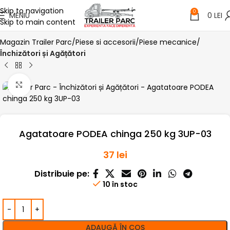
Skip to navigation
0
MENIU
0
LEI
Skip to main content
Magazin Trailer Parc
Piese si accesorii
Piese mecanice
Închizători și Agățători
Click pentru a mari
Agatatoare PODEA chinga 250 kg 3UP-03
37
lei
Distribuie pe:
10 în stoc
ADAUGĂ ÎN COȘ