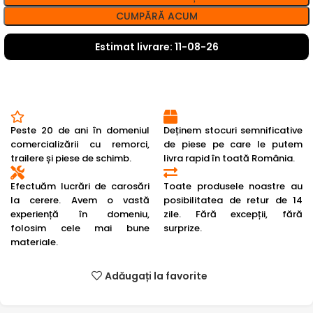
CUMPĂRĂ ACUM
Estimat livrare: 11-08-26
Peste 20 de ani în domeniul
Deținem stocuri semnificative
comercializării cu remorci,
de piese pe care le putem
trailere și piese de schimb.
livra rapid în toată România.
Efectuăm lucrări de carosări
Toate produsele noastre au
la cerere. Avem o vastă
posibilitatea de retur de 14
experiență în domeniu,
zile. Fără excepții, fără
folosim cele mai bune
surprize.
materiale.
Adăugați la favorite