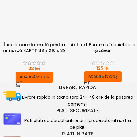
Încuietoare laterală pentru
Antifurt Bunte cu încuietoare
remorcă KARTT 38 x 210 x 39
și zăvor
mm tip ZB-01/BV10-1
125
lei
32
lei
ADAUGĂ ÎN COȘ
ADAUGĂ ÎN COȘ
LIVRARE RAPIDA
Livrare rapida in toata tara 24- 48 ore de la pasarea
comenzii
PLATI SECURIZATE
Poti plati cu cardul online prin procesatorul nostru
de plati
PLATI IN RATE