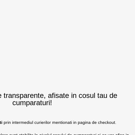
e transparente, afisate in cosul tau de
cumparaturi!
ti
prin intermediul curierilor mentionati in pagina de checkout.
lare sunt stabilite la nivelul cosului de cumparaturi si se vor afisa in