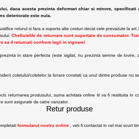
ului, daca acesta prezinta deformari chiar si minore, specificati
ns deteriorate este nula.
tifice returul si fara a suporta alte costuri decat cele prevazute la art.
sului.
Cheltuielile de returnare sunt suportate de consumator. Trai
s sa il returnati confrom legii in vigoare!
ezinta in stare perfecta (este sigilat, nu prezinta semne de lovire, zg
rii coletului/coletelor la livrare constati ca unul dintre produse nu se
s returnarea produsului, suma achitata online iti va fi restituita in con
are sunt asigurate de catre vanzator.
Retur produse
ompletati
formularul nostru online
, veti fi contactat in cel mai scurt t