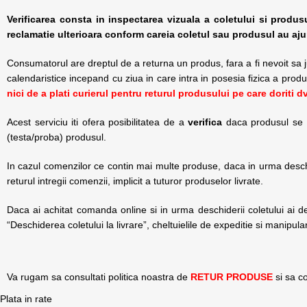
Verificarea consta in inspectarea vizuala a coletului si produs
reclamatie ulterioara conform careia coletul sau produsul au aju
Consumatorul are dreptul de a returna un produs, fara a fi nevoit sa jus
calendaristice incepand cu ziua in care intra in posesia fizica a produ
nici de a plati curierul pentru returul produsului pe care doriti dv
Acest serviciu iti ofera posibilitatea de a
verifica
daca produsul se pr
(testa/proba) produsul.
In cazul comenzilor ce contin mai multe produse, daca in urma deschide
returul intregii comenzii, implicit a tuturor produselor livrate.
Daca ai achitat comanda online si in urma deschiderii coletului ai deci
“Deschiderea coletului la livrare”, cheltuielile de expeditie si manipul
Va rugam sa consultati politica noastra de
RETUR PRODUSE
si sa c
Plata in rate