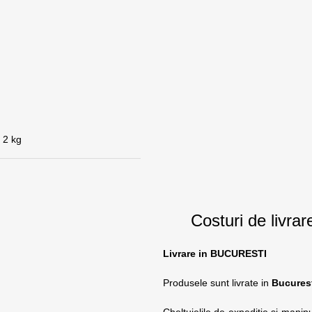
2 kg
Costuri de livrar
Livrare in BUCURESTI
Produsele sunt livrate in
Bucures
Cheltuielile de expeditie si manipu