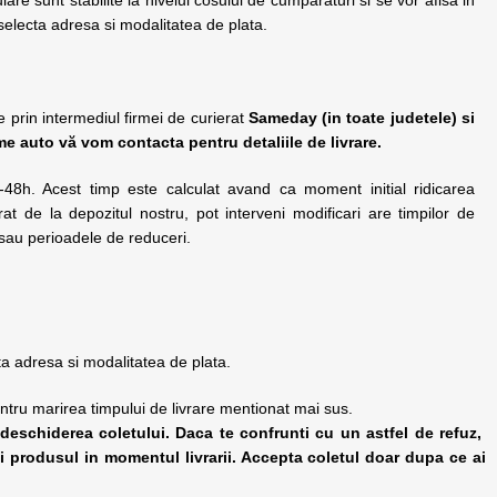
 selecta adresa si modalitatea de plata.
 prin intermediul firmei de curierat
Sameday (in toate judetele) si
rme auto vă vom contacta pentru detaliile de livrare.
-48h. Acest timp este calculat avand ca moment initial ridicarea
rat de la depozitul nostru, pot interveni modificari are timpilor de
o sau perioadele de reduceri.
cta adresa si modalitatea de plata.
ntru marirea timpului de livrare mentionat mai sus.
 deschiderea coletului. Daca te confrunti cu un astfel de refuz,
 si produsul in momentul livrarii. Accepta coletul doar dupa ce ai