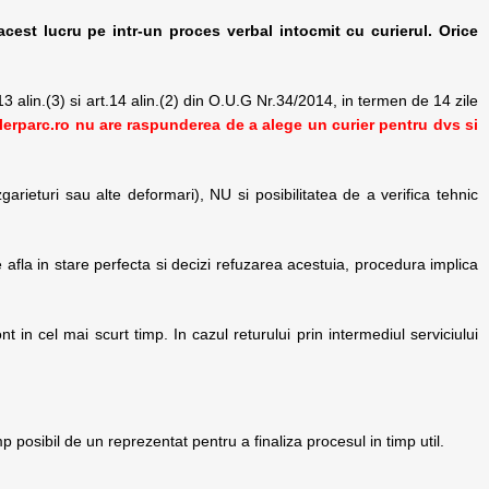
 acest lucru pe intr-un proces verbal intocmit cu curierul.
Orice
13 alin.(3) si art.14 alin.(2) din O.U.G Nr.34/2014, in termen de 14 zile
lerparc.ro nu are raspunderea de a alege un curier pentru dvs si
arieturi sau alte deformari), NU si posibilitatea de a verifica tehnic
 afla in stare perfecta si decizi refuzarea acestuia, procedura implica
t in cel mai scurt timp. In cazul returului prin intermediul serviciului
imp posibil de un reprezentat pentru a finaliza procesul in timp util.