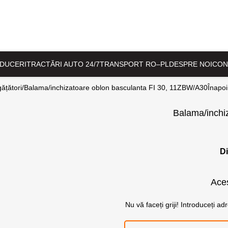
DUCERI
TRACTĂRI AUTO 24/7
TRANSPORT RO–PL
DESPRE NOI
CON
gățători
Balama/inchizatoare oblon basculanta FI 30, 11ZBW/A30
Înapoi
Balama/inchi
Di
Aces
Nu vă faceți griji! Introduceți a