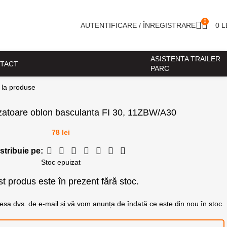
0
AUTENTIFICARE / ÎNREGISTRARE
0
L
ASISTENTA TRAILER
TACT
PARC
 la produse
zatoare oblon basculanta FI 30, 11ZBW/A30
78
lei
stribuie pe:
Stoc epuizat
t produs este în prezent fără stoc.
dresa dvs. de e-mail și vă vom anunța de îndată ce este din nou în stoc.