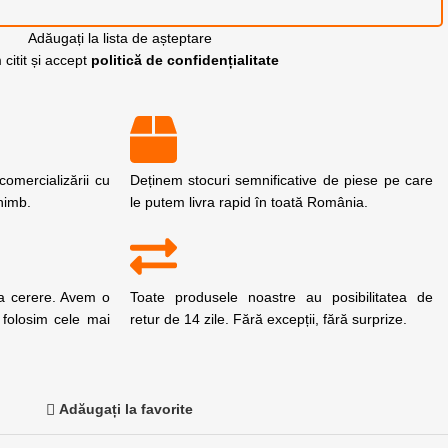
Adăugați la lista de așteptare
citit și accept
politică de confidențialitate
omercializării cu
Deținem stocuri semnificative de piese pe care
chimb.
le putem livra rapid în toată România.
la cerere. Avem o
Toate produsele noastre au posibilitatea de
 folosim cele mai
retur de 14 zile. Fără excepții, fără surprize.
Adăugați la favorite