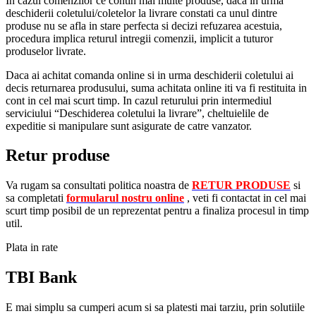
In cazul comenzilor ce contin mai multe produse, daca in urma
deschiderii coletului/coletelor la livrare constati ca unul dintre
produse nu se afla in stare perfecta si decizi refuzarea acestuia,
procedura implica returul intregii comenzii, implicit a tuturor
produselor livrate.
Daca ai achitat comanda online si in urma deschiderii coletului ai
decis returnarea produsului, suma achitata online iti va fi restituita in
cont in cel mai scurt timp. In cazul returului prin intermediul
serviciului “Deschiderea coletului la livrare”, cheltuielile de
expeditie si manipulare sunt asigurate de catre vanzator.
Retur produse
Va rugam sa consultati politica noastra de
RETUR PRODUSE
si
sa completati
formularul nostru online
, veti fi contactat in cel mai
scurt timp posibil de un reprezentat pentru a finaliza procesul in timp
util.
Plata in rate
TBI Bank
E mai simplu sa cumperi acum si sa platesti mai tarziu, prin solutiile