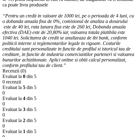
ca poate livra produsele
“Pentru un credit in valoare de 1000 lei, pe o perioada de 4 luni, cu
o dobanda anuala fixa de 0%, comisionul de analiza a dosarului
este de 40 lei, rata lunara fixa este de 260 lei, Dobanda anuala
efectiva (DAE) este de 20,80% iar, valoarea totala platibila este
1040 lei. Solicitarea de credit se analizeaza de tbi bank, conform
politicii interne si reglementarilor legale in vigoare. Costurile
creditului sunt personalizate in functie de profilul si istoricul tau de
creditare, in functie de industria comerciantilor parteneri si valoarea
bunurilor achizitionate. Aplici online si obtii calcul personalizat,
conform profilului tau de client.”
Recenzii (0)
Evaluat la
0
din 5
0 recenzii
Evaluat la
5
din 5
0
Evaluat la
4
din 5
0
Evaluat la
3
din 5
0
Evaluat la
2
din 5
0
Evaluat la
1
din 5
0