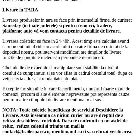
Livrare in TARA
Livrarea produselor in tara se face prin intermediul firmei de curierat
Sameday (in toate judetele) si pentru remorci, trailere,
platforme auto vă vom contacta pentru detaliile de livrare.
Livrarea coletelor se face in 24-48h. Acest timp este calculat avand
ca moment initial ridicarea coletului de catre firma de curierat de la
depozitul nostru, pot interveni modificari are timpilor de livrare
functie de conditiile meteo sau perioadele de reduceri.
Cheltuielile de expeditie si manipulare sunt stabilite la nivelul
cosului de cumparaturi si se vor afisa in cadrul costului total, dupa ce
veti selecta adresa si modalitatea de plata.
Exceptie fac situatiile in care factorii meteo, numarul foarte mare de
comenzi, precum si alte elemente neprevazute pot reprezenta cauze
pentru marirea timpului de livrare mentionat mai sus.
NOTA:
Toate coletele beneficiaza de serviciul Deschidere la
Livrare. Asta inseamna ca niciun curier nu are dreptul de a
refuza deschiderea coletului. Daca te confrunti cu un astfel de
refuz, refuza coletul si trimite un mail la
contact@trailerparc.ro, mentionand ca ti s-a refuzat verificarea.