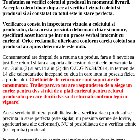
Te sfatuim sa verifici coletul si produsul in momentul livrarii.
Accepta coletul doar dupa ce ai verificat vizual coletul si
produsul si ai constatat ca totul este in stare perfecta.
Verificarea consta in inspectarea vizuala a coletului si
produsului, daca acesta prezinta deformari chiar si minore,
specificati acest lucru pe intr-un proces verbal intocmit cu
curierul.
Orice reclamatie ulterioara conform careia coletul sau
produsul au ajuns deteriorate este nula.
Consumatorul are dreptul de a returna un produs, fara a fi nevoit sa
justifice returul si fara a suporta alte costuri decat cele prevazute la
art.13 alin.(3) si art.14 alin.(2) din O.U.G Nr.34/2014, in termen de
14 zile calendaristice incepand cu ziua in care intra in posesia fizica
a produsului.
Cheltuielile de returnare sunt suportate de
consumator. Trailerparc.ro nu are raspunderea de a alege un
curier pentru dvs si nici de a plati curierul pentru returul
produsului pe care doriti dvs sa il returnati confrom legii in
vigoare!
Acest serviciu iti ofera posibilitatea de a
verifica
daca produsul se
prezinta in stare perfecta (este sigilat, nu prezinta semne de lovire,
zgarieturi sau alte deformari), NU si posibilitatea de a verifica tehnic
(testa/proba) produsul.