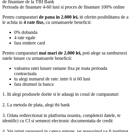
de finantare de la TBI Bank
Perioada de finantare
4-60 luni
si proces de finantare 100% online
Pentru cumparaturi
de pana in 2.000 lei,
iti oferim posibilitatea de a
le achita in
4 rate fixe,
cu urmatoarele beneficii:
0% dobanda
4 rate egale
fara emitere card
Pentru cumparaturi
mai mari de 2.000 lei,
poti alege sa rambursezi
ratele lunare cu urmatoarele beneficii:
valoarea ratei lunare ramane fixa pe toata perioada
contractuala
tu alegi numarul de rate: intre 6 si 60 luni
fara drumuri la banca
1. Iti alegi produsele dorite si le adaugi in cosul de cumparaturi
2. La metoda de plata, alegi tbi bank
3. Odata redirectionat in platforma noastra, completezi datele, te
identifici cu CI si semnezi electronic documentatia de credit
4. Vei primi raspunsul in cateva minute, iar magazinul va fi instiintat