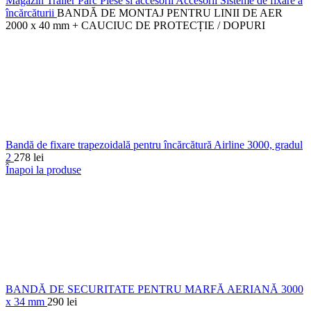
Magazin Trailer Parc
Piese si accesorii
Accesorii
Sisteme de fixare a
încărcăturii
BANDĂ DE MONTAJ PENTRU LINII DE AER
2000 x 40 mm + CAUCIUC DE PROTECȚIE / DOPURI
Bandă de fixare trapezoidală pentru încărcătură Airline 3000, gradul
2
278
lei
Înapoi la produse
BANDĂ DE SECURITATE PENTRU MARFĂ AERIANĂ 3000
x 34 mm
290
lei