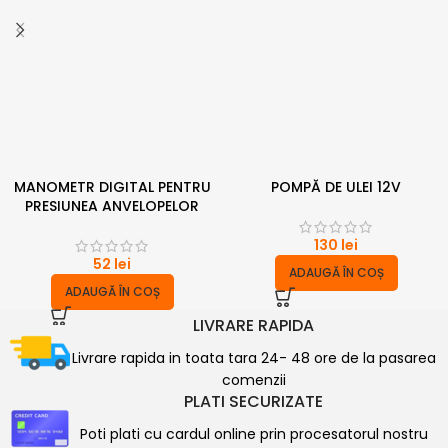
MANOMETR DIGITAL PENTRU
POMPĂ DE ULEI 12V
PRESIUNEA ANVELOPELOR
130
lei
52
lei
ADAUGĂ ÎN COȘ
ADAUGĂ ÎN COȘ
LIVRARE RAPIDA
Livrare rapida in toata tara 24- 48 ore de la pasarea
comenzii
PLATI SECURIZATE
Poti plati cu cardul online prin procesatorul nostru