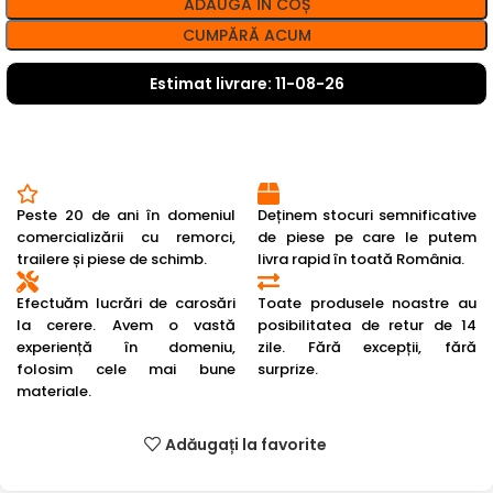
ADAUGĂ ÎN COȘ
CUMPĂRĂ ACUM
Estimat livrare: 11-08-26
Peste 20 de ani în domeniul
Deținem stocuri semnificative
comercializării cu remorci,
de piese pe care le putem
trailere și piese de schimb.
livra rapid în toată România.
Efectuăm lucrări de carosări
Toate produsele noastre au
la cerere. Avem o vastă
posibilitatea de retur de 14
experiență în domeniu,
zile. Fără excepții, fără
folosim cele mai bune
surprize.
materiale.
Adăugați la favorite