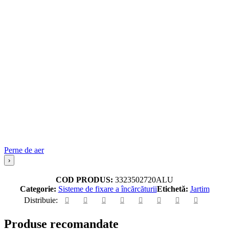
Perne de aer
›
COD PRODUS:
3323502720ALU
Categorie:
Sisteme de fixare a încărcăturii
Etichetă:
Jartim
Distribuie:
Produse recomandate