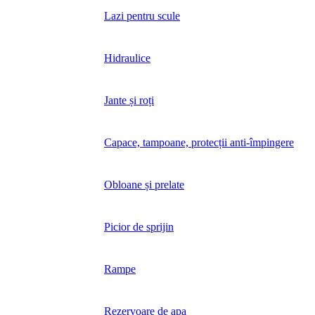
Lazi pentru scule
Hidraulice
Jante și roți
Capace, tampoane, protecții anti-împingere
Obloane și prelate
Picior de sprijin
Rampe
Rezervoare de apa