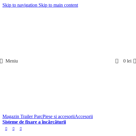
Skip to navigation
Skip to main content
0
Meniu
0
lei
Magazin Trailer Parc
Piese si accesorii
Accesorii
Sisteme de fixare a încărcăturii