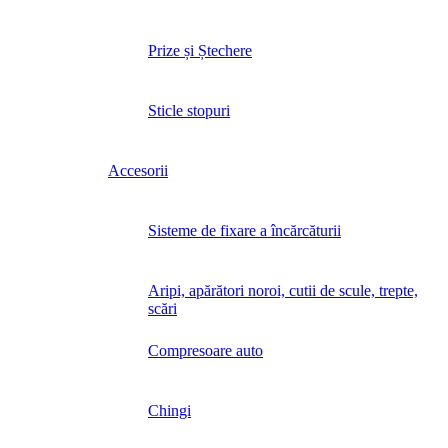
Prize și Ștechere
Sticle stopuri
Accesorii
Sisteme de fixare a încărcăturii
Aripi, apărători noroi, cutii de scule, trepte,
scări
Compresoare auto
Chingi