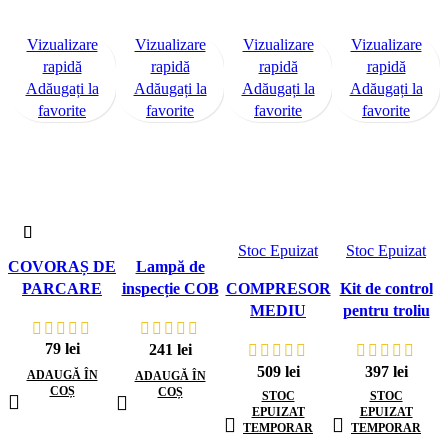
Vizualizare
Vizualizare
Vizualizare
Vizualizare
rapidă
rapidă
rapidă
rapidă
Adăugați la
Adăugați la
Adăugați la
Adăugați la
favorite
favorite
favorite
favorite
Stoc Epuizat
Stoc Epuizat
COVORAȘ DE
Lampă de
PARCARE
inspecție COB
COMPRESOR
Kit de control
LED flexibilă și
MEDIU
pentru troliu
reîncărcabilă,
DRAGON
vertical 230V
79
lei
241
lei
cu cârlig și
500-990 kg
509
lei
397
lei
ADAUGĂ ÎN
magnet
ADAUGĂ ÎN
COȘ
COȘ
STOC
STOC
EPUIZAT
EPUIZAT
TEMPORAR
TEMPORAR