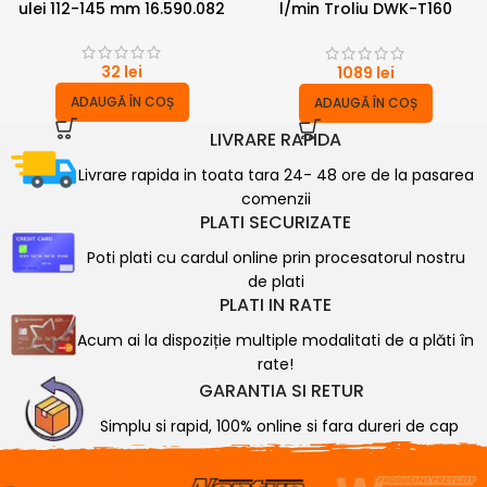
ulei 112-145 mm 16.590.082
l/min Troliu DWK-T160
Dragon
32
lei
1089
lei
ADAUGĂ ÎN COȘ
ADAUGĂ ÎN COȘ
LIVRARE RAPIDA
Livrare rapida in toata tara 24- 48 ore de la pasarea
comenzii
PLATI SECURIZATE
Poti plati cu cardul online prin procesatorul nostru
de plati
PLATI IN RATE
Acum ai la dispoziție multiple modalitati de a plăti în
rate!
GARANTIA SI RETUR
Simplu si rapid, 100% online si fara dureri de cap