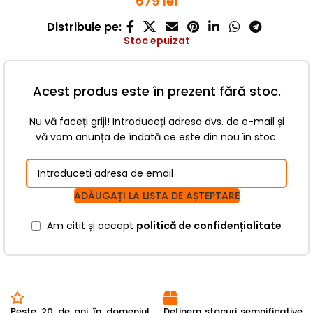
679
lei
Distribuie pe:
Stoc epuizat
Acest produs este în prezent fără stoc.
Nu vă faceți griji! Introduceți adresa dvs. de e-mail și
vă vom anunța de îndată ce este din nou în stoc.
ADĂUGAȚI LA LISTA DE AȘTEPTARE
Am citit și accept
politică de confidențialitate
Peste 20 de ani în domeniul
Deținem stocuri semnificative