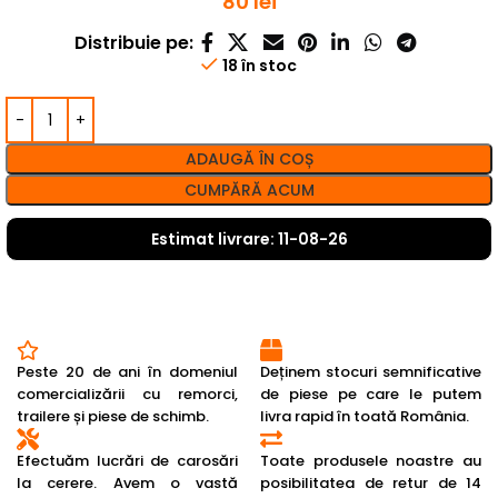
80
lei
Distribuie pe:
18 în stoc
ADAUGĂ ÎN COȘ
CUMPĂRĂ ACUM
Estimat livrare: 11-08-26
Peste 20 de ani în domeniul
Deținem stocuri semnificative
comercializării cu remorci,
de piese pe care le putem
trailere și piese de schimb.
livra rapid în toată România.
Efectuăm lucrări de carosări
Toate produsele noastre au
la cerere. Avem o vastă
posibilitatea de retur de 14