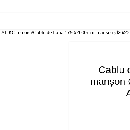
eri
Tractări Auto 24/7
Transport RO–PL
Despre noi
Contact
t, AL-KO remorci
Cablu de frână 1790/2000mm, manșon Ø26/23m
Cablu 
manșon Ø