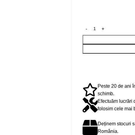
Peste 20 de ani în
schimb.
Efectuăm lucrări 
folosim cele mai 
Deținem stocuri s
România.