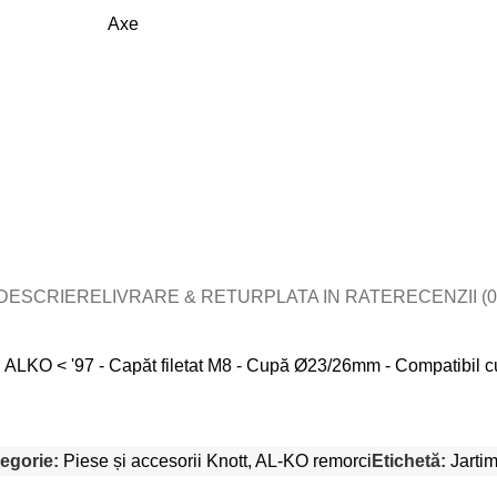
Axe
DESCRIERE
LIVRARE & RETUR
PLATA IN RATE
RECENZII (0
LKO < '97 - Capăt filetat M8 - Cupă Ø23/26mm - Compatibil cu 
egorie:
Piese și accesorii Knott, AL-KO remorci
Etichetă:
Jarti