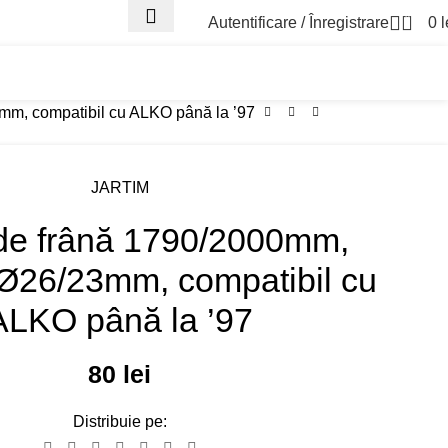
0
Autentificare / Înregistrare
0
l
Asistenta Trailer
Parc
m, compatibil cu ALKO până la ’97
JARTIM
de frână 1790/2000mm,
26/23mm, compatibil cu
ALKO până la ’97
80
lei
Distribuie pe: