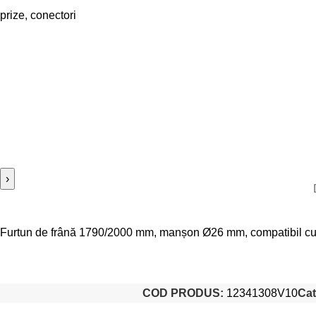
prize, conectori
›
Furtun de frână 1790/2000 mm, manșon Ø26 mm, compatibil cu A
COD PRODUS:
12341308V10
Cat