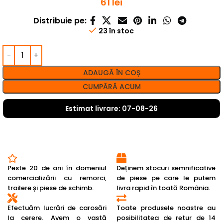
61
lei
Distribuie pe:
23 în stoc
ADAUGĂ ÎN COȘ
CUMPĂRĂ ACUM
Estimat livrare: 07-08-26
Peste 20 de ani în domeniul
Deținem stocuri semnificative
comercializării cu remorci,
de piese pe care le putem
trailere și piese de schimb.
livra rapid în toată România.
Efectuăm lucrări de carosări
Toate produsele noastre au
la cerere. Avem o vastă
posibilitatea de retur de 14