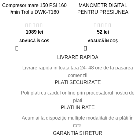
Compresor mare 150 PSI 160
MANOMETR DIGITAL
l/min Troliu DWK-T160
PENTRU PRESIUNEA
Dragon
ANVELOPELOR
1089
lei
52
lei
ADAUGĂ ÎN COȘ
ADAUGĂ ÎN COȘ
LIVRARE RAPIDA
Livrare rapida in toata tara 24- 48 ore de la pasarea
comenzii
PLATI SECURIZATE
Poti plati cu cardul online prin procesatorul nostru de
plati
PLATI IN RATE
Acum ai la dispoziție multiple modalitati de a plăti în
rate!
GARANTIA SI RETUR