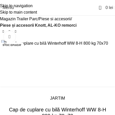
Skip to navigation
0
Meniu
0
lei
Skip to main content
Magazin Trailer Parc
Piese si accesorii
Piese și accesorii Knott, AL-KO remorci
Click pentru a mari
STOC EPUIZAT
JARTIM
Cap de cuplare cu bilă Winterhoff WW 8-H