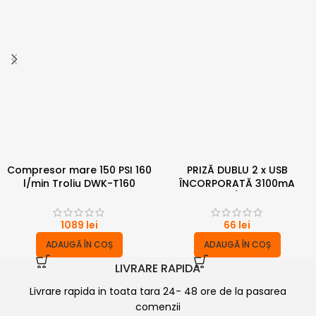
Compresor mare 150 PSI 160
PRIZĂ DUBLU 2 x USB
l/min Troliu DWK-T160
ÎNCORPORATĂ 3100mA
Dragon
12V/24V
1089
lei
66
lei
ADAUGĂ ÎN COȘ
ADAUGĂ ÎN COȘ
LIVRARE RAPIDA
Livrare rapida in toata tara 24- 48 ore de la pasarea
comenzii