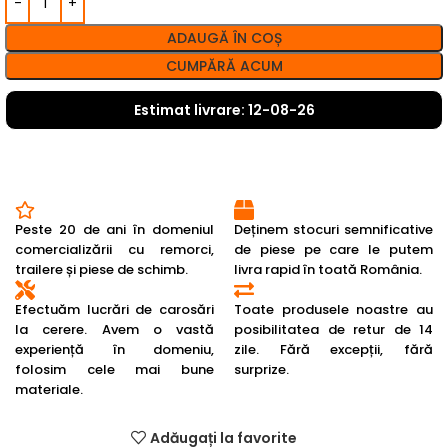
ADAUGĂ ÎN COȘ
CUMPĂRĂ ACUM
Estimat livrare: 12-08-26
Peste 20 de ani în domeniul
Deținem stocuri semnificative
comercializării cu remorci,
de piese pe care le putem
trailere și piese de schimb.
livra rapid în toată România.
Efectuăm lucrări de carosări
Toate produsele noastre au
la cerere. Avem o vastă
posibilitatea de retur de 14
experiență în domeniu,
zile. Fără excepții, fără
folosim cele mai bune
surprize.
materiale.
Adăugați la favorite