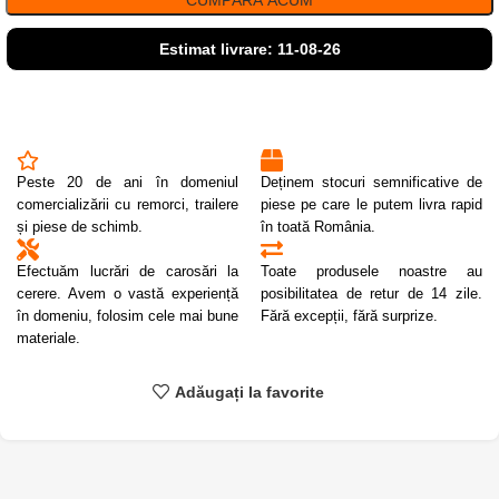
CUMPĂRĂ ACUM
Estimat livrare: 11-08-26
Peste 20 de ani în domeniul
Deținem stocuri semnificative de
comercializării cu remorci, trailere
piese pe care le putem livra rapid
și piese de schimb.
în toată România.
Efectuăm lucrări de carosări la
Toate produsele noastre au
cerere. Avem o vastă experiență
posibilitatea de retur de 14 zile.
în domeniu, folosim cele mai bune
Fără excepții, fără surprize.
materiale.
Adăugați la favorite