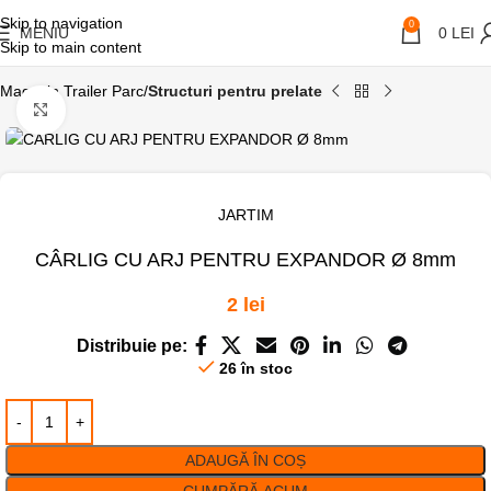
Skip to navigation
0
MENIU
0
LEI
Skip to main content
Magazin Trailer Parc
Structuri pentru prelate
Click pentru a mari
JARTIM
CÂRLIG CU ARJ PENTRU EXPANDOR Ø 8mm
2
lei
Distribuie pe:
26 în stoc
ADAUGĂ ÎN COȘ