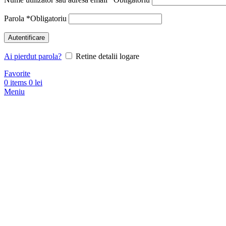
Parola
*
Obligatoriu
Autentificare
Ai pierdut parola?
Retine detalii logare
Favorite
0
items
0
lei
Meniu