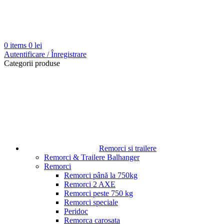
0
items
0
lei
Autentificare / Înregistrare
Categorii produse
Remorci si trailere
Remorci & Trailere Balhanger
Remorci
Remorci până la 750kg
Remorci 2 AXE
Remorci peste 750 kg
Remorci speciale
Peridoc
Remorca carosata