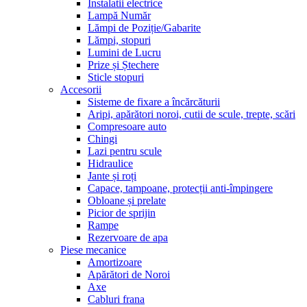
Instalatii electrice
Lampă Număr
Lămpi de Poziție/Gabarite
Lămpi, stopuri
Lumini de Lucru
Prize și Ștechere
Sticle stopuri
Accesorii
Sisteme de fixare a încărcăturii
Aripi, apărători noroi, cutii de scule, trepte, scări
Compresoare auto
Chingi
Lazi pentru scule
Hidraulice
Jante și roți
Capace, tampoane, protecții anti-împingere
Obloane și prelate
Picior de sprijin
Rampe
Rezervoare de apa
Piese mecanice
Amortizoare
Apărători de Noroi
Axe
Cabluri frana