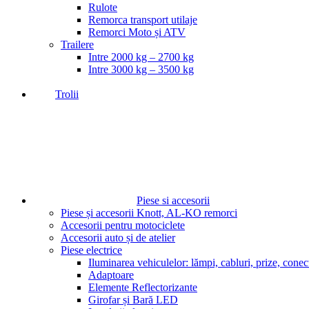
Rulote
Remorca transport utilaje
Remorci Moto și ATV
Trailere
Intre 2000 kg – 2700 kg
Intre 3000 kg – 3500 kg
Trolii
Piese si accesorii
Piese și accesorii Knott, AL-KO remorci
Accesorii pentru motociclete
Accesorii auto și de atelier
Piese electrice
Iluminarea vehiculelor: lămpi, cabluri, prize, conec
Adaptoare
Elemente Reflectorizante
Girofar și Bară LED