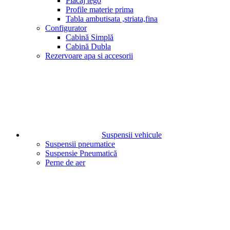
Placaj tego
Profile materie prima
Tabla ambutisata ,striata,fina
Configurator
Cabină Simplă
Cabină Dubla
Rezervoare apa si accesorii
Suspensii vehicule
Suspensii pneumatice
Suspensie Pneumatică
Perne de aer