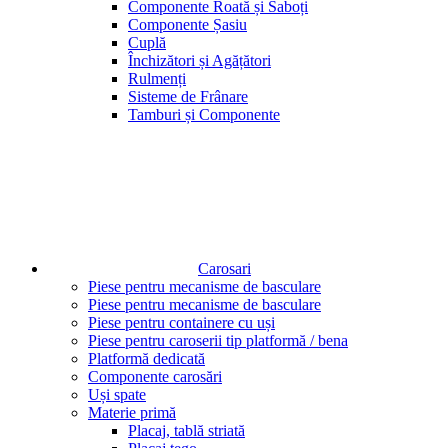
Componente Roată și Saboți
Componente Șasiu
Cuplă
Închizători și Agățători
Rulmenți
Sisteme de Frânare
Tamburi și Componente
Carosari
Piese pentru mecanisme de basculare
Piese pentru mecanisme de basculare
Piese pentru containere cu uși
Piese pentru caroserii tip platformă / bena
Platformă dedicată
Componente carosări
Uși spate
Materie primă
Placaj, tablă striată