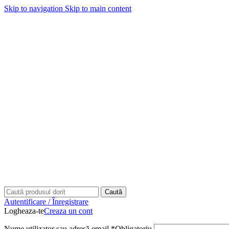
Skip to navigation
Skip to main content
Caută
Autentificare / Înregistrare
Logheaza-te
Creaza un cont
Nume utilizator sau adresă email
*
Obligatoriu