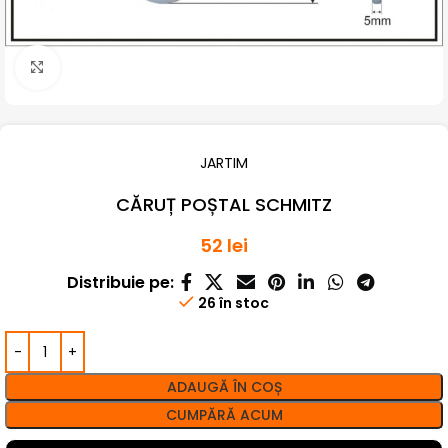
Click pentru a mari
JARTIM
CĂRUȚ POȘTAL SCHMITZ
52
lei
Distribuie pe:
26 în stoc
ADAUGĂ ÎN COȘ
CUMPĂRĂ ACUM