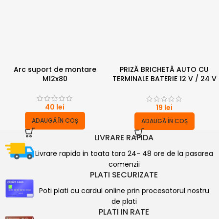
Arc suport de montare
PRIZĂ BRICHETĂ AUTO CU
M12x80
TERMINALE BATERIE 12 V / 24 V
– 16 A
40
lei
19
lei
ADAUGĂ ÎN COȘ
ADAUGĂ ÎN COȘ
LIVRARE RAPIDA
Livrare rapida in toata tara 24- 48 ore de la pasarea
comenzii
PLATI SECURIZATE
Poti plati cu cardul online prin procesatorul nostru
de plati
PLATI IN RATE