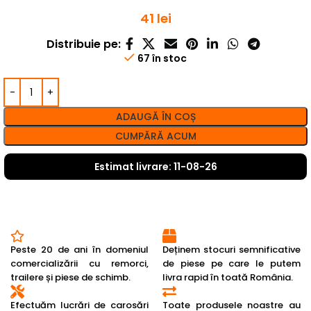
41
lei
Distribuie pe:
67 în stoc
ADAUGĂ ÎN COȘ
CUMPĂRĂ ACUM
Estimat livrare: 11-08-26
Peste 20 de ani în domeniul
Deținem stocuri semnificative
comercializării cu remorci,
de piese pe care le putem
trailere și piese de schimb.
livra rapid în toată România.
Efectuăm lucrări de carosări
Toate produsele noastre au