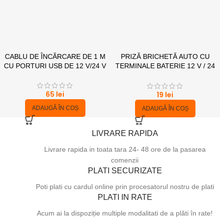
CABLU DE ÎNCĂRCARE DE 1 M
PRIZĂ BRICHETĂ AUTO CU
CU PORTURI USB DE 12 V/24 V
TERMINALE BATERIE 12 V / 24
V – 16 A
65
lei
19
lei
ADAUGĂ ÎN COȘ
ADAUGĂ ÎN COȘ
LIVRARE RAPIDA
Livrare rapida in toata tara 24- 48 ore de la pasarea
comenzii
PLATI SECURIZATE
Poti plati cu cardul online prin procesatorul nostru de plati
PLATI IN RATE
Acum ai la dispoziție multiple modalitati de a plăti în rate!