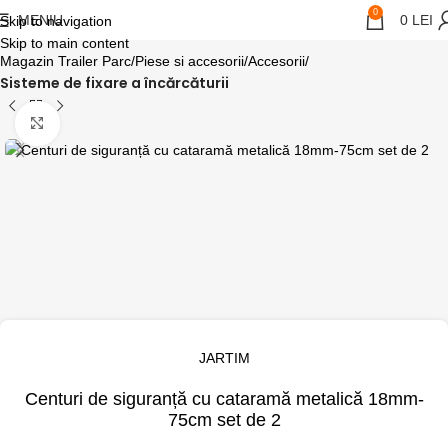
0
MENIU
0
LEI
Skip to navigation
Skip to main content
Magazin Trailer Parc
Piese si accesorii
Accesorii
Sisteme de fixare a încărcăturii
Click pentru a mari
JARTIM
Centuri de siguranță cu cataramă metalică 18mm-
75cm set de 2