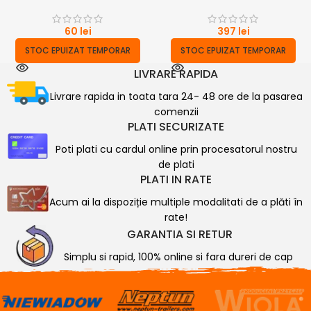
60
lei
397
lei
STOC EPUIZAT TEMPORAR
STOC EPUIZAT TEMPORAR
LIVRARE RAPIDA
Livrare rapida in toata tara 24- 48 ore de la pasarea
comenzii
PLATI SECURIZATE
Poti plati cu cardul online prin procesatorul nostru
de plati
PLATI IN RATE
Acum ai la dispoziție multiple modalitati de a plăti în
rate!
GARANTIA SI RETUR
Simplu si rapid, 100% online si fara dureri de cap