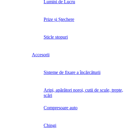
Lumini de Lucru
Prize și Ștechere
Sticle stopuri
Accesorii
Sisteme de fixare a încărcăturii
Aripi, apărători noroi, cutii de scule, trepte,
scări
Compresoare auto
Chingi