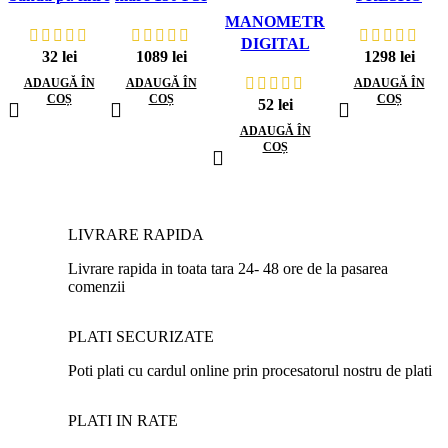
de ulei 112-145
160 l/min
PHW800-R
MANOMETR
mm 16.590.082
Troliu DWK-
800 kg 230 V
DIGITAL
32
lei
1089
lei
1298
lei
T160 Dragon
PENTRU
ADAUGĂ ÎN
ADAUGĂ ÎN
ADAUGĂ ÎN
PRESIUNEA
COȘ
COȘ
COȘ
52
lei
ANVELOPELOR
ADAUGĂ ÎN
COȘ
LIVRARE RAPIDA
Livrare rapida in toata tara 24- 48 ore de la pasarea
comenzii
PLATI SECURIZATE
Poti plati cu cardul online prin procesatorul nostru de plati
PLATI IN RATE