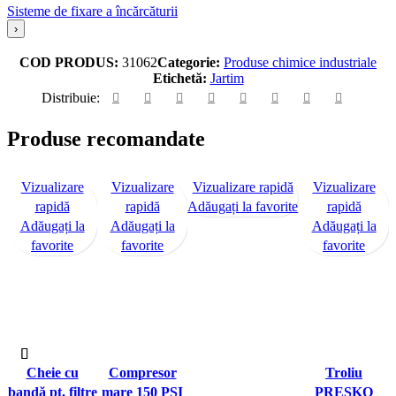
Sisteme de fixare a încărcăturii
›
COD PRODUS:
31062
Categorie:
Produse chimice industriale
Etichetă:
Jartim
Distribuie:
Produse recomandate
Vizualizare
Vizualizare
Vizualizare rapidă
Vizualizare
rapidă
rapidă
Adăugați la favorite
rapidă
Adăugați la
Adăugați la
Adăugați la
favorite
favorite
favorite
Cheie cu
Compresor
Troliu
bandă pt. filtre
mare 150 PSI
PRESKO