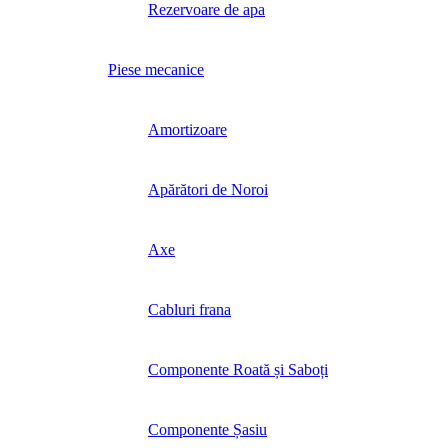
Rezervoare de apa
Piese mecanice
Amortizoare
Apărători de Noroi
Axe
Cabluri frana
Componente Roată și Saboți
Componente Șasiu