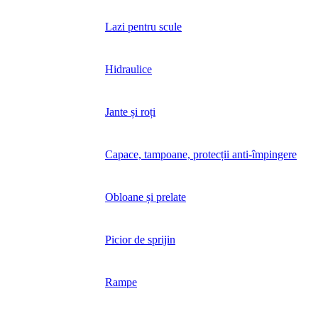
Lazi pentru scule
Hidraulice
Jante și roți
Capace, tampoane, protecții anti-împingere
Obloane și prelate
Picior de sprijin
Rampe